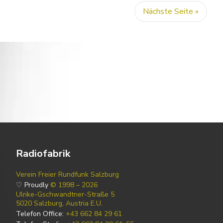
Nächste Seite »
Radiofabrik
Verein Freier Rundfunk Salzburg
♡ Proudly
© 1998 – 2026
Ulrike-Gschwandtner-Straße 5
5020 Salzburg, Austria E.U.
Telefon Office:
+43 662 84 29 61