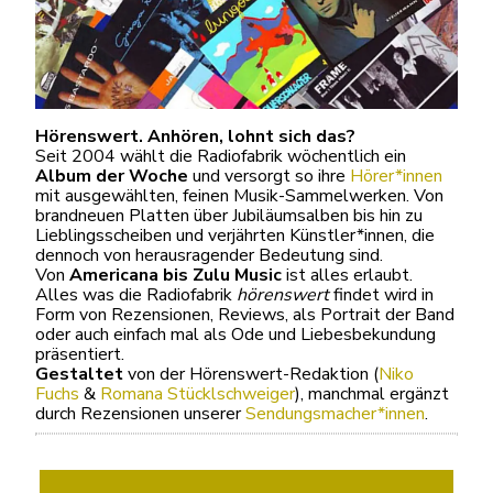
Hörenswert. Anhören, lohnt sich das?
Seit 2004 wählt die Radiofabrik wöchentlich ein
Album der Woche
und versorgt so ihre
Hörer*innen
mit ausgewählten, feinen Musik-Sammelwerken. Von
brandneuen Platten über Jubiläumsalben bis hin zu
Lieblingsscheiben und verjährten Künstler*innen, die
dennoch von herausragender Bedeutung sind.
Von
Americana bis Zulu Music
ist alles erlaubt.
Alles was die Radiofabrik
hörenswert
findet wird in
Form von Rezensionen, Reviews, als Portrait der Band
oder auch einfach mal als Ode und Liebesbekundung
präsentiert.
Gestaltet
von der Hörenswert-Redaktion (
Niko
Fuchs
&
Romana Stücklschweiger
), manchmal ergänzt
durch Rezensionen unserer
Sendungsmacher*innen
.