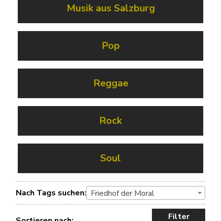
Musik aus Salzburg
Pop
Reggae
Rock
Soul
Nach Tags suchen:
Friedhof der Moral
Filter
Sortieren nach: