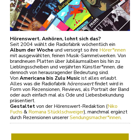
Hörenswert. Anhören, lohnt sich das?
Seit 2004 wählt die Radiofabrik wöchentlich ein
Album der Woche
und versorgt so ihre
Hörer*innen
mit ausgewählten, feinen Musik-Sammelwerken. Von
brandneuen Platten über Jubiläumsalben bis hin zu
Lieblingsscheiben und verjährten Künstler*innen, die
dennoch von herausragender Bedeutung sind.
Von
Americana bis Zulu Music
ist alles erlaubt.
Alles was die Radiofabrik
hörenswert
findet wird in
Form von Rezensionen, Reviews, als Portrait der Band
oder auch einfach mal als Ode und Liebesbekundung
präsentiert.
Gestaltet
von der Hörenswert-Redaktion (
Niko
Fuchs
&
Romana Stücklschweiger
), manchmal ergänzt
durch Rezensionen unserer
Sendungsmacher*innen
.