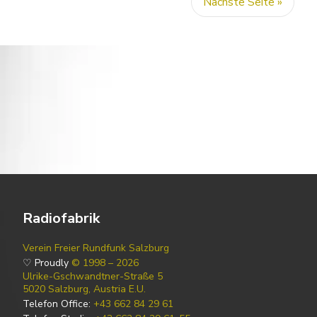
Nächste Seite »
Radiofabrik
Verein Freier Rundfunk Salzburg
♡ Proudly
© 1998 – 2026
Ulrike-Gschwandtner-Straße 5
5020 Salzburg, Austria E.U.
Telefon Office:
+43 662 84 29 61