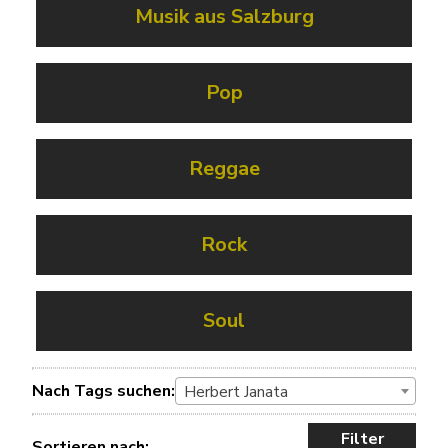
Musik aus Salzburg
Pop
Reggae
Rock
Soul
Nach Tags suchen:
Herbert Janata
Filter
Sortieren nach: