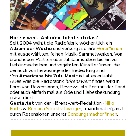
Hörenswert. Anhören, lohnt sich das?
Seit 2004 wählt die Radiofabrik wöchentlich ein
Album der Woche
und versorgt so ihre
Hörer*innen
mit ausgewählten, feinen Musik-Sammelwerken. Von
brandneuen Platten über Jubiläumsalben bis hin zu
Lieblingsscheiben und verjährten Künstler*innen, die
dennoch von herausragender Bedeutung sind.
Von
Americana bis Zulu Music
ist alles erlaubt.
Alles was die Radiofabrik
hörenswert
findet wird in
Form von Rezensionen, Reviews, als Portrait der Band
oder auch einfach mal als Ode und Liebesbekundung
präsentiert.
Gestaltet
von der Hörenswert-Redaktion (
Niko
Fuchs
&
Romana Stücklschweiger
), manchmal ergänzt
durch Rezensionen unserer
Sendungsmacher*innen
.