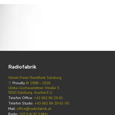
Radiofabrik
Verein Freier Rundfunk Salzburg
♡ Proudly
© 1998 – 2026
Ulrike-Gschwandtner-Straße 5
5020 Salzburg, Austria E.U.
Telefon Office:
+43 662 84 29 61
Telefon Studio:
+43 662 84 29 61-55
Mail:
office@radiofabrik.at
Radio:
107,5 & 97,3 MHz