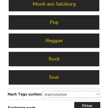
Musik aus Salzburg
Pop
Reggae
Rock
Soul
Nach Tags suchen:
Improvisation
Filter
Sortieren nach: