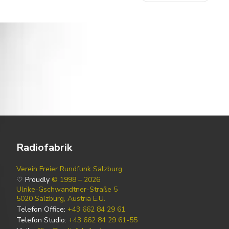
Radiofabrik
Verein Freier Rundfunk Salzburg
♡ Proudly
© 1998 – 2026
Ulrike-Gschwandtner-Straße 5
5020 Salzburg, Austria E.U.
Telefon Office:
+43 662 84 29 61
Telefon Studio:
+43 662 84 29 61-55