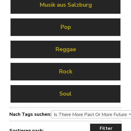
Musik aus Salzburg
Pop
Reggae
Rock
Soul
Nach Tags suchen:
Is There More Past Or More Future
Filter
Sortieren nach: