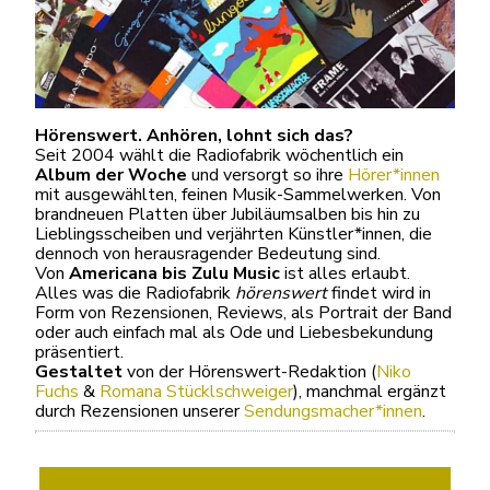
Hörenswert. Anhören, lohnt sich das?
Seit 2004 wählt die Radiofabrik wöchentlich ein
Album der Woche
und versorgt so ihre
Hörer*innen
mit ausgewählten, feinen Musik-Sammelwerken. Von
brandneuen Platten über Jubiläumsalben bis hin zu
Lieblingsscheiben und verjährten Künstler*innen, die
dennoch von herausragender Bedeutung sind.
Von
Americana bis Zulu Music
ist alles erlaubt.
Alles was die Radiofabrik
hörenswert
findet wird in
Form von Rezensionen, Reviews, als Portrait der Band
oder auch einfach mal als Ode und Liebesbekundung
präsentiert.
Gestaltet
von der Hörenswert-Redaktion (
Niko
Fuchs
&
Romana Stücklschweiger
), manchmal ergänzt
durch Rezensionen unserer
Sendungsmacher*innen
.