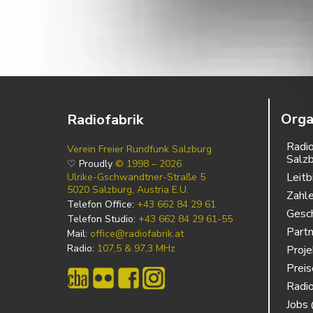
Orga
Radiofabrik
Radio
Verein Freier Rundfunk Salzburg
Salz
♡ Proudly
© 1998 – 2026
Leitb
Ulrike-Gschwandtner-Straße 5
5020 Salzburg, Austria E.U.
Zahl
Telefon Office:
+43 662 84 29 61
Gesch
Telefon Studio:
+43 662 84 29 61-55
Partn
Mail:
office@radiofabrik.at
Radio:
107,5 & 97,3 MHz
Proj
Prei
Radio
Jobs 