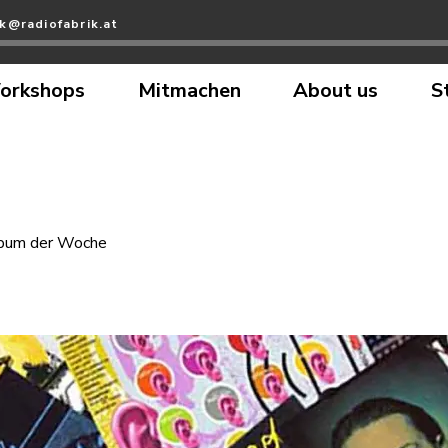
ik@radiofabrik.at
orkshops
Mitmachen
About us
S
bum der Woche