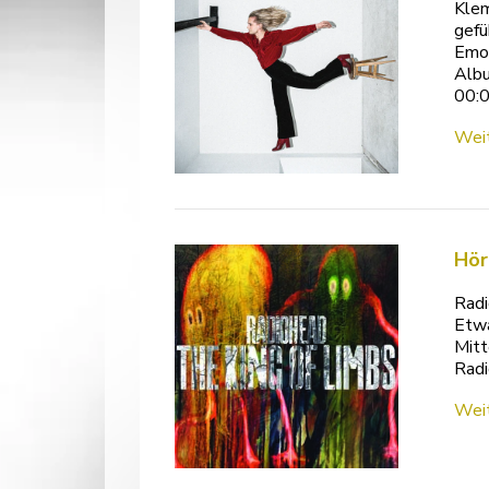
Klem
gefü
Emot
Albu
00:
Weit
Hör
Radi
Etwa
Mitt
Radi
Weit