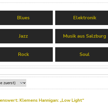
Blues
Elektronik
Jazz
Musik aus Salzburg
Rock
Soul
enswert: Klemens Hannigan: „Low Light“