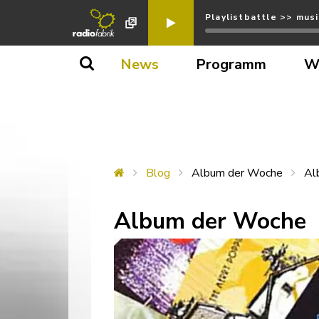
Playlistbattle >> mus
News
Programm
W
Blog
Album der Woche
Al
Album der Woche