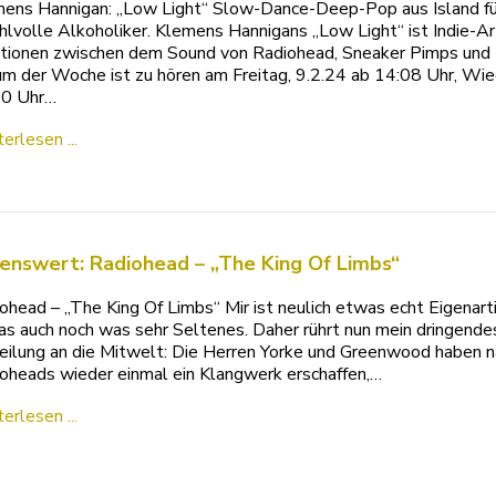
ens Hannigan: „Low Light“ Slow-Dance-Deep-Pop aus Island für
hlvolle Alkoholiker. Klemens Hannigans „Low Light“ ist Indie-Art
ionen zwischen dem Sound von Radiohead, Sneaker Pimps und 
m der Woche ist zu hören am Freitag, 9.2.24 ab 14:08 Uhr, Wi
00 Uhr…
erlesen ...
enswert: Radiohead – „The King Of Limbs“
ohead – „The King Of Limbs“ Mir ist neulich etwas echt Eigenart
s auch noch was sehr Seltenes. Daher rührt nun mein dringendes
eilung an die Mitwelt: Die Herren Yorke und Greenwood haben 
oheads wieder einmal ein Klangwerk erschaffen,…
erlesen ...