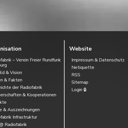
nisation
Website
fabrik – Verein Freier Rundfunk
Impressum & Datenschutz
burg
Netiquette
ild & Vision
RSS
en & Fakten
Sitemap
ichte der Radiofabrik
Login 🔒
erschaften & Kooperationen
ekte
se & Auszeichnungen
fabrik Infrastruktur
@ Radiofabrik