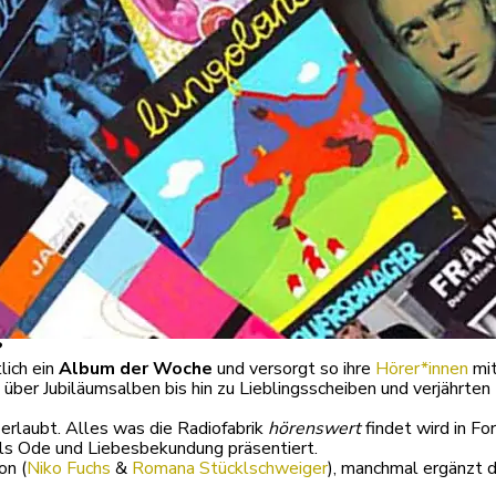
?
lich ein
Album der Woche
und versorgt so ihre
Hörer*innen
mit
er Jubiläumsalben bis hin zu Lieblingsscheiben und verjährten 
 erlaubt. Alles was die Radiofabrik
hörenswert
findet wird in F
als Ode und Liebesbekundung präsentiert.
on (
Niko Fuchs
&
Romana Stücklschweiger
), manchmal ergänzt 