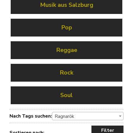
Musik aus Salzburg
Pop
Reggae
Rock
Soul
Nach Tags suchen:
Ragnarök
Filter
Sortieren nach: