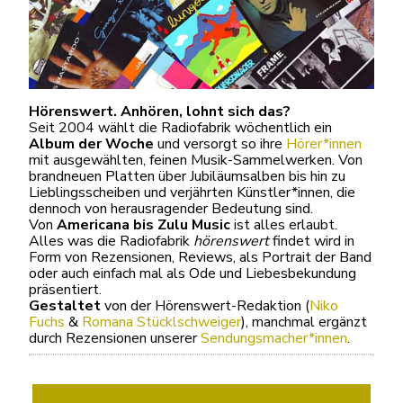
Hörenswert. Anhören, lohnt sich das?
Seit 2004 wählt die Radiofabrik wöchentlich ein
Album der Woche
und versorgt so ihre
Hörer*innen
mit ausgewählten, feinen Musik-Sammelwerken. Von
brandneuen Platten über Jubiläumsalben bis hin zu
Lieblingsscheiben und verjährten Künstler*innen, die
dennoch von herausragender Bedeutung sind.
Von
Americana bis Zulu Music
ist alles erlaubt.
Alles was die Radiofabrik
hörenswert
findet wird in
Form von Rezensionen, Reviews, als Portrait der Band
oder auch einfach mal als Ode und Liebesbekundung
präsentiert.
Gestaltet
von der Hörenswert-Redaktion (
Niko
Fuchs
&
Romana Stücklschweiger
), manchmal ergänzt
durch Rezensionen unserer
Sendungsmacher*innen
.