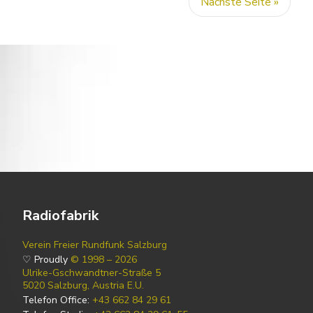
Nächste Seite »
Radiofabrik
Verein Freier Rundfunk Salzburg
♡ Proudly
© 1998 – 2026
Ulrike-Gschwandtner-Straße 5
5020 Salzburg, Austria E.U.
Telefon Office:
+43 662 84 29 61