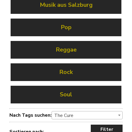
Musik aus Salzburg
Pop
Reggae
Rock
Soul
Nach Tags suchen:
The Cure
Filter
Sortieren nach: