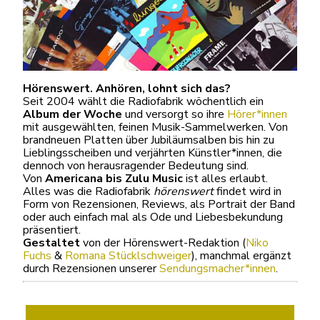
Hörenswert. Anhören, lohnt sich das?
Seit 2004 wählt die Radiofabrik wöchentlich ein
Album der Woche
und versorgt so ihre
Hörer*innen
mit ausgewählten, feinen Musik-Sammelwerken. Von
brandneuen Platten über Jubiläumsalben bis hin zu
Lieblingsscheiben und verjährten Künstler*innen, die
dennoch von herausragender Bedeutung sind.
Von
Americana bis Zulu Music
ist alles erlaubt.
Alles was die Radiofabrik
hörenswert
findet wird in
Form von Rezensionen, Reviews, als Portrait der Band
oder auch einfach mal als Ode und Liebesbekundung
präsentiert.
Gestaltet
von der Hörenswert-Redaktion (
Niko
Fuchs
&
Romana Stücklschweiger
), manchmal ergänzt
durch Rezensionen unserer
Sendungsmacher*innen
.