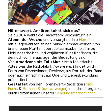
Hörenswert. Anhören, lohnt sich das?
Seit 2004 wählt die Radiofabrik wöchentlich ein
Album der Woche
und versorgt so ihre
Hörer*innen
mit ausgewählten, feinen Musik-Sammelwerken. Von
brandneuen Platten über Jubiläumsalben bis hin zu
Lieblingsscheiben und verjährten Künstler*innen, die
dennoch von herausragender Bedeutung sind.
Von
Americana bis Zulu Music
ist alles erlaubt.
Alles was die Radiofabrik
hörenswert
findet wird in
Form von Rezensionen, Reviews, als Portrait der Band
oder auch einfach mal als Ode und Liebesbekundung
präsentiert.
Gestaltet
von der Hörenswert-Redaktion (
Niko
Fuchs
&
Romana Stücklschweiger
), manchmal ergänzt
durch Rezensionen unserer
Sendungsmacher*innen
.