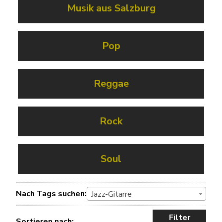
Musik aus Salzburg
Pop
Reggae
Rock
Soul
Nach Tags suchen:
Jazz-Gitarre
Filter
Sortieren nach: