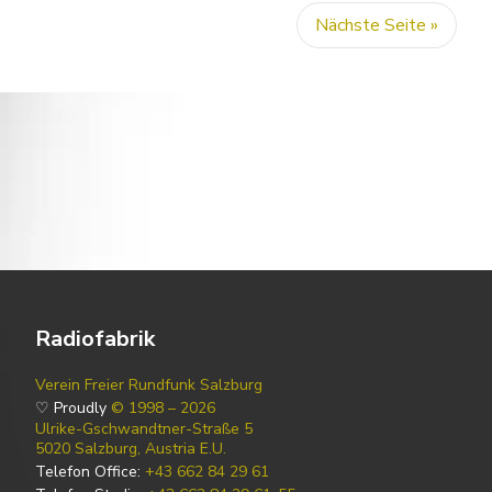
Nächste Seite »
Radiofabrik
Verein Freier Rundfunk Salzburg
♡ Proudly
© 1998 – 2026
Ulrike-Gschwandtner-Straße 5
5020 Salzburg, Austria E.U.
Telefon Office:
+43 662 84 29 61