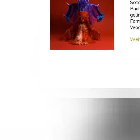
Soto
Paul
geli
Form
Woc
Weit