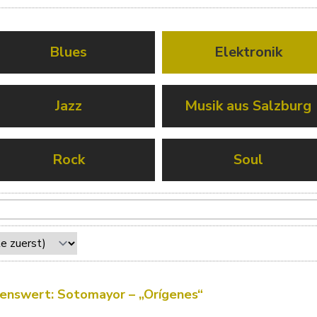
Blues
Elektronik
Jazz
Musik aus Salzburg
Rock
Soul
enswert: Sotomayor – „Orígenes“