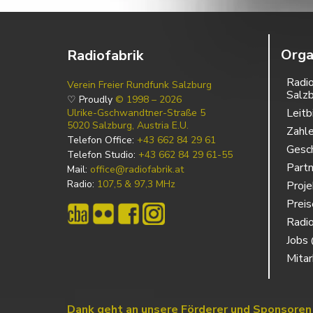
Orga
Radiofabrik
Radio
Verein Freier Rundfunk Salzburg
Salz
♡ Proudly
© 1998 – 2026
Leitb
Ulrike-Gschwandtner-Straße 5
5020 Salzburg, Austria E.U.
Zahl
Telefon Office:
+43 662 84 29 61
Gesch
Telefon Studio:
+43 662 84 29 61-55
Partn
Mail:
office@radiofabrik.at
Radio:
107,5 & 97,3 MHz
Proj
Prei
Radio
Jobs 
Mitar
Dank geht an unsere Förderer und Sponsoren