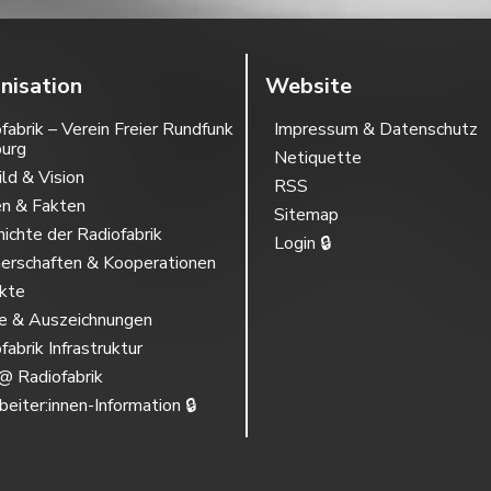
nisation
Website
fabrik – Verein Freier Rundfunk
Impressum & Datenschutz
burg
Netiquette
ild & Vision
RSS
en & Fakten
Sitemap
ichte der Radiofabrik
Login 🔒
erschaften & Kooperationen
ekte
se & Auszeichnungen
fabrik Infrastruktur
@ Radiofabrik
beiter:innen-Information 🔒