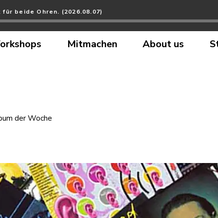
 für beide Ohren. (2026.08.07)
orkshops
Mitmachen
About us
S
bum der Woche