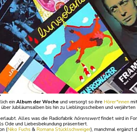
?
lich ein
Album der Woche
und versorgt so ihre
Hörer*innen
mit
er Jubiläumsalben bis hin zu Lieblingsscheiben und verjährten 
 erlaubt. Alles was die Radiofabrik
hörenswert
findet wird in F
als Ode und Liebesbekundung präsentiert.
on (
Niko Fuchs
&
Romana Stücklschweiger
), manchmal ergänzt 