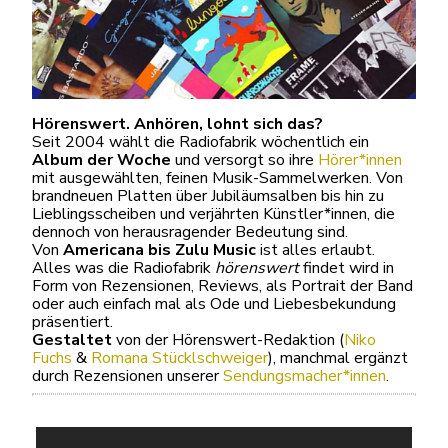
Hörenswert. Anhören, lohnt sich das?
Seit 2004 wählt die Radiofabrik wöchentlich ein
Album der Woche
und versorgt so ihre
Hörer*innen
mit ausgewählten, feinen Musik-Sammelwerken. Von
brandneuen Platten über Jubiläumsalben bis hin zu
Lieblingsscheiben und verjährten Künstler*innen, die
dennoch von herausragender Bedeutung sind.
Von
Americana bis Zulu Music
ist alles erlaubt.
Alles was die Radiofabrik
hörenswert
findet wird in
Form von Rezensionen, Reviews, als Portrait der Band
oder auch einfach mal als Ode und Liebesbekundung
präsentiert.
Gestaltet
von der Hörenswert-Redaktion (
Niko
Fuchs
&
Romana Stücklschweiger
), manchmal ergänzt
durch Rezensionen unserer
Sendungsmacher*innen
.