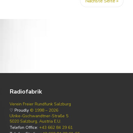
Nächste Seite »
Radiofabrik
Verein Freier Rundfunk Salzburg
♡ Proudly
© 1998 – 2026
Ulrike-Gschwandtner-Straße 5
5020 Salzburg, Austria E.U.
Telefon Office:
+43 662 84 29 61