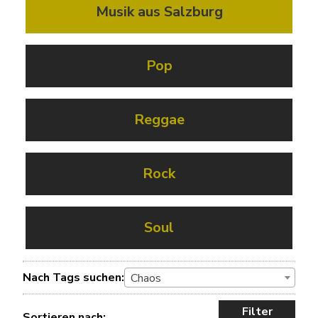
Musik aus Salzburg
Pop
Reggae
Rock
Soul
Nach Tags suchen:
Chaos
Filter
Sortieren nach: