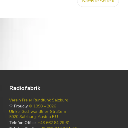
Nächste Seite »
Radiofabrik
Verein Freier Rundfunk Salzburg
♡ Proudly
© 1998 – 2026
Ulrike-Gschwandtner-Straße 5
5020 Salzburg, Austria E.U.
Telefon Office:
+43 662 84 29 61