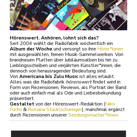
Hörenswert. Anhören, lohnt sich das?
Seit 2004 wählt die Radiofabrik wöchentlich ein
Album der Woche
und versorgt so ihre
Hörer*innen
mit ausgewählten, feinen Musik-Sammelwerken. Von
brandneuen Platten über Jubiläumsalben bis hin zu
Lieblingsscheiben und verjährten Künstler*innen, die
dennoch von herausragender Bedeutung sind.
Von
Americana bis Zulu Music
ist alles erlaubt.
Alles was die Radiofabrik
hörenswert
findet wird in
Form von Rezensionen, Reviews, als Portrait der Band
oder auch einfach mal als Ode und Liebesbekundung
präsentiert.
Gestaltet
von der Hörenswert-Redaktion (
Niko
Fuchs
&
Romana Stücklschweiger
), manchmal ergänzt
durch Rezensionen unserer
Sendungsmacher*innen
.