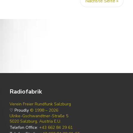
Nächste Seite »
Radiofabrik
Verein Freier Rundfunk Salzburg
♡ Proudly
© 1998 – 2026
Ulrike-Gschwandtner-Straße 5
5020 Salzburg, Austria E.U.
Telefon Office:
+43 662 84 29 61