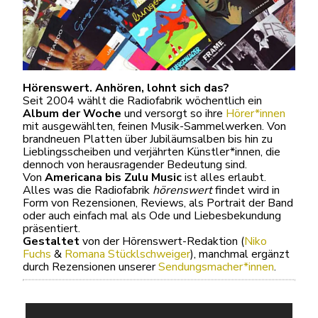
Hörenswert. Anhören, lohnt sich das?
Seit 2004 wählt die Radiofabrik wöchentlich ein
Album der Woche
und versorgt so ihre
Hörer*innen
mit ausgewählten, feinen Musik-Sammelwerken. Von
brandneuen Platten über Jubiläumsalben bis hin zu
Lieblingsscheiben und verjährten Künstler*innen, die
dennoch von herausragender Bedeutung sind.
Von
Americana bis Zulu Music
ist alles erlaubt.
Alles was die Radiofabrik
hörenswert
findet wird in
Form von Rezensionen, Reviews, als Portrait der Band
oder auch einfach mal als Ode und Liebesbekundung
präsentiert.
Gestaltet
von der Hörenswert-Redaktion (
Niko
Fuchs
&
Romana Stücklschweiger
), manchmal ergänzt
durch Rezensionen unserer
Sendungsmacher*innen
.