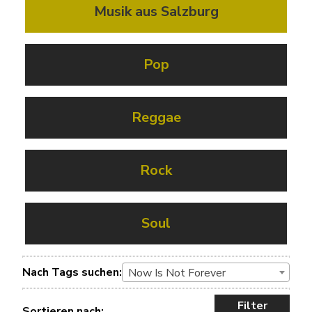
Musik aus Salzburg
Pop
Reggae
Rock
Soul
Nach Tags suchen:
Now Is Not Forever
Filter
Sortieren nach: