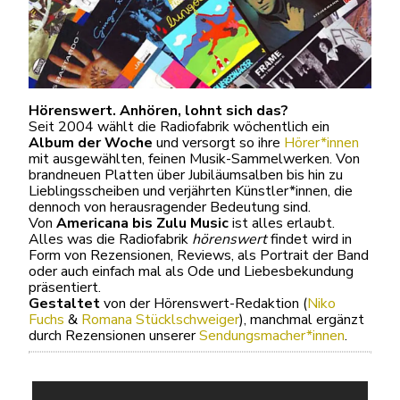
Hörenswert. Anhören, lohnt sich das?
Seit 2004 wählt die Radiofabrik wöchentlich ein
Album der Woche
und versorgt so ihre
Hörer*innen
mit ausgewählten, feinen Musik-Sammelwerken. Von
brandneuen Platten über Jubiläumsalben bis hin zu
Lieblingsscheiben und verjährten Künstler*innen, die
dennoch von herausragender Bedeutung sind.
Von
Americana bis Zulu Music
ist alles erlaubt.
Alles was die Radiofabrik
hörenswert
findet wird in
Form von Rezensionen, Reviews, als Portrait der Band
oder auch einfach mal als Ode und Liebesbekundung
präsentiert.
Gestaltet
von der Hörenswert-Redaktion (
Niko
Fuchs
&
Romana Stücklschweiger
), manchmal ergänzt
durch Rezensionen unserer
Sendungsmacher*innen
.