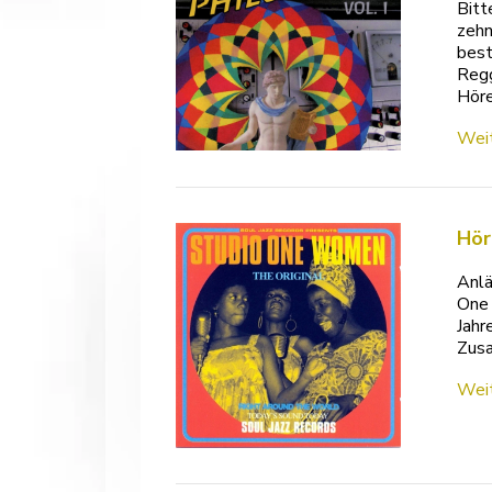
Bitt
zehn
best
Regg
Hör
Weit
Hör
Anlä
One 
Jahr
Zusa
Weit