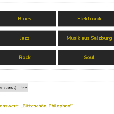
Blues
Elektronik
Jazz
Musik aus Salzburg
Rock
Soul
enswert: „Bitteschön, Philophon!“