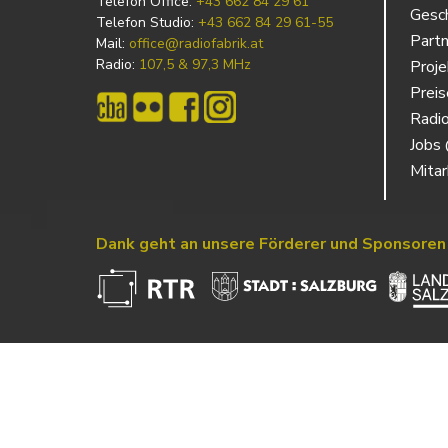
Telefon Office:
+43 662 84 29 61
Gesch
Telefon Studio:
+43 662 84 29 61-55
Partn
Mail:
office@radiofabrik.at
Radio:
107,5 & 97,3 MHz
Proj
Prei
Radio
Jobs 
Mitar
Dank geht an unsere Förderer und Sponsoren
Powered by