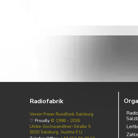
Orga
Radiofabrik
Radio
Verein Freier Rundfunk Salzburg
Salz
♡ Proudly
© 1998 – 2026
Leitb
Ulrike-Gschwandtner-Straße 5
5020 Salzburg, Austria E.U.
Zahl