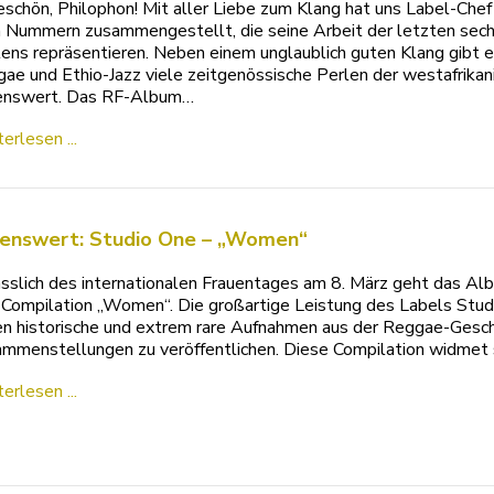
eschön, Philophon! Mit aller Liebe zum Klang hat uns Label-Ch
 Nummern zusammengestellt, die seine Arbeit der letzten sechs
ens repräsentieren. Neben einem unglaublich guten Klang gibt es
ae und Ethio-Jazz viele zeitgenössische Perlen der westafrikan
enswert. Das RF-Album…
erlesen ...
enswert: Studio One – „Women“
sslich des internationalen Frauentages am 8. März geht das Al
Compilation „Women“. Die großartige Leistung des Labels Studio
en historische und extrem rare Aufnahmen aus der Reggae-Geschi
mmenstellungen zu veröffentlichen. Diese Compilation widmet 
erlesen ...