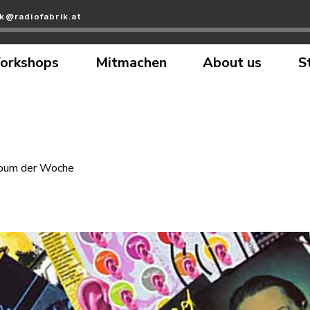
ik@radiofabrik.at
orkshops
Mitmachen
About us
S
bum der Woche