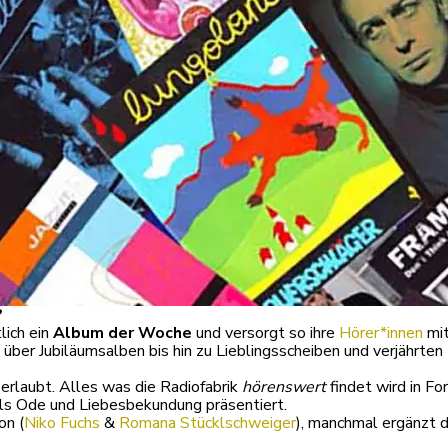
?
lich ein
Album der Woche
und versorgt so ihre
Hörer*innen
mit
er Jubiläumsalben bis hin zu Lieblingsscheiben und verjährten 
 erlaubt. Alles was die Radiofabrik
hörenswert
findet wird in F
als Ode und Liebesbekundung präsentiert.
on (
Niko Fuchs
&
Romana Stücklschweiger
), manchmal ergänzt 