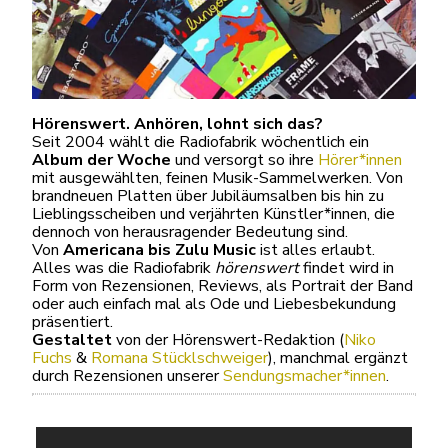
Hörenswert. Anhören, lohnt sich das?
Seit 2004 wählt die Radiofabrik wöchentlich ein
Album der Woche
und versorgt so ihre
Hörer*innen
mit ausgewählten, feinen Musik-Sammelwerken. Von
brandneuen Platten über Jubiläumsalben bis hin zu
Lieblingsscheiben und verjährten Künstler*innen, die
dennoch von herausragender Bedeutung sind.
Von
Americana bis Zulu Music
ist alles erlaubt.
Alles was die Radiofabrik
hörenswert
findet wird in
Form von Rezensionen, Reviews, als Portrait der Band
oder auch einfach mal als Ode und Liebesbekundung
präsentiert.
Gestaltet
von der Hörenswert-Redaktion (
Niko
Fuchs
&
Romana Stücklschweiger
), manchmal ergänzt
durch Rezensionen unserer
Sendungsmacher*innen
.