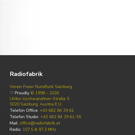
Radiofabrik
Verein Freier Rundfunk Salzburg
♡ Proudly
© 1998 – 2026
Ulrike-Gschwandtner-Straße 5
5020 Salzburg, Austria E.U.
Telefon Office:
+43 662 84 29 61
Telefon Studio:
+43 662 84 29 61-55
Mail:
office@radiofabrik.at
Radio:
107,5 & 97,3 MHz