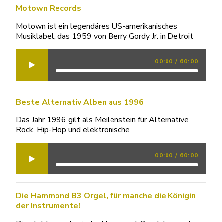
Motown Records
Motown ist ein legendäres US-amerikanisches
Musiklabel, das 1959 von Berry Gordy Jr. in Detroit
00:00
/
60:00
Beste Alternativ Alben aus 1996
Das Jahr 1996 gilt als Meilenstein für Alternative
Rock, Hip-Hop und elektronische
00:00
/
60:00
Die Hammond B3 Orgel, für manche die Königin
der Instrumente!