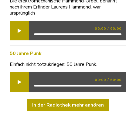
Die elektromechanische Hammond-Orgel, benannt
nach ihrem Erfinder Laurens Hammond, war
ursprünglich
00:00
/
60:00
50 Jahre Punk
Einfach nicht totzukriegen: 50 Jahre Punk.
00:00
/
60:00
In der Radiothek mehr anhören