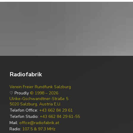
Radiofabrik
Verein Freier Rundfunk Salzburg
♡ Proudly
© 1998 – 2026
Ulrike-Gschwandtner-Straße 5
5020 Salzburg, Austria E.U.
Telefon Office:
+43 662 84 29 61
Telefon Studio:
+43 662 84 29 61-55
Mail:
office@radiofabrik.at
Radio:
107,5 & 97,3 MHz