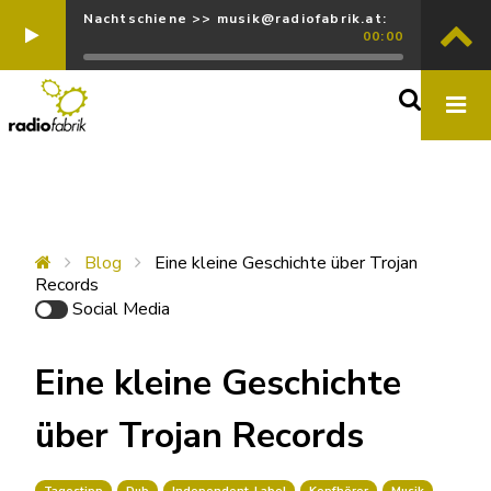
Nachtschiene >> musik@radiofabrik.at:
00:00
Blog
Eine kleine Geschichte über Trojan
Records
Social Media
Eine kleine Geschichte
über Trojan Records
Tagestipp
Dub
Independent-Label
Kopfhörer
Musik