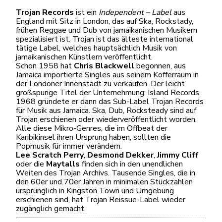
Trojan Records
ist ein
Independent – Label
aus
England mit Sitz in London, das auf Ska, Rockstady,
frühen Reggae und Dub von jamaikanischen Musikern
spezialisiert ist. Trojan ist das älteste international
tätige Label, welches hauptsächlich Musik von
jamaikanischen Künstlern veröffentlicht.
Schon 1958 hat
Chris Blackwell
begonnen, aus
Jamaica importierte Singles aus seinem Kofferraum in
der Londoner Innenstadt zu verkaufen. Der leicht
großspurige Titel der Unternehmung: Island Records.
1968 gründete er dann das Sub-Label Trojan Records
für Musik aus Jamaica. Ska, Dub, Rocksteady sind auf
Trojan erschienen oder wiederveröffentlicht worden.
Alle diese Mikro-Genres, die im Offbeat der
Karibikinsel ihren Ursprung haben, sollten die
Popmusik für immer verändern.
Lee Scratch Perry
,
Desmond Dekker
,
Jimmy Cliff
oder die
Maytalls
finden sich in den unendlichen
Weiten des Trojan Archivs. Tausende Singles, die in
den 60er und 70er Jahren in minimalen Stückzahlen
ursprünglich in Kingston Town und Umgebung
erschienen sind, hat Trojan Reissue-Label wieder
zugänglich gemacht.