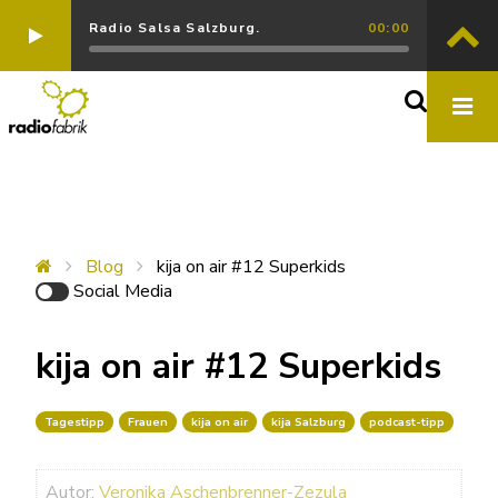
Radio Salsa Salzburg.
00:00
Blog
kija on air #12 Superkids
Social Media
kija on air #12 Superkids
Tagestipp
Frauen
kija on air
kija Salzburg
podcast-tipp
Autor:
Veronika Aschenbrenner-Zezula