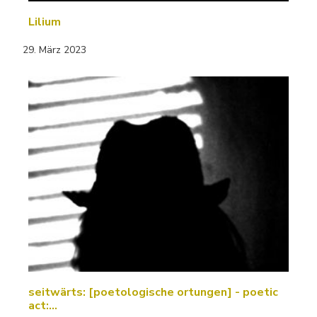
Lilium
29. März 2023
seitwärts: [poetologische ortungen] - poetic
act:…