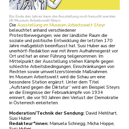
Bis Ende des Jahres kann die Ausstellung noch besucht werden
(© Museum Arbeitswelt Steyr)
Die
Ausstellung im Museum Arbeitswelt Steyr
beleuchtet anhand verschiedener
Protestbewegungen, wie der ländliche Raum die
soziale und politische Entwicklung der letzten 170
Jahre maßgeblich beeinflusst hat. Susi Huber aus der
unerhört!-Redaktion war mit ihrem Aufnahmegerät vor
Ort und hat an einer Führung teilgenommen. Im
Mittelpunkt der Ausstellung stehen Kämpfe gegen
schlechte Arbeitsbedingungen, Einschränkungen von
Rechten sowie umweltzerstörende Maßnahmen.
Im Museum Arbeitswelt wird die Schau um eine
besondere Station ergänzt: Unter dem Titel
„Aufstand gegen die Diktatur“ wird am Beispiel Steyrs
an die Ereignisse der Februarkämpfe von 1934
erinnert, die vor 90 Jahren den Verlust der Demokratie
in Österreich einleiteten.
Moderation/Technik der Sendung:
David Mehlhart,
Susi Huber
Redakteur*innen:
Manuela Schnegg, Micha Hoppe,
Susi Huber