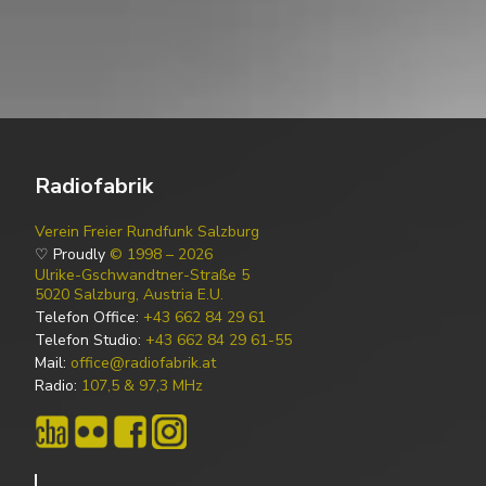
Radiofabrik
Verein Freier Rundfunk Salzburg
♡ Proudly
© 1998 – 2026
Ulrike-Gschwandtner-Straße 5
5020 Salzburg, Austria E.U.
Telefon Office:
+43 662 84 29 61
Telefon Studio:
+43 662 84 29 61-55
Mail:
office@radiofabrik.at
Radio:
107,5 & 97,3 MHz