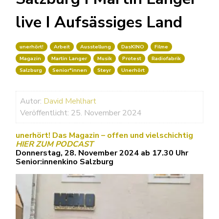
live I Aufsässiges Land
unerhört!
Arbeit
Ausstellung
DasKINO
Filme
Magazin
Martin Langer
Musik
Protest
Radiofabrik
Salzburg
Senior*innen
Steyr
Unerhört
Autor:
David Mehlhart
Veröffentlicht: 25. November 2024
unerhört! Das Magazin – offen und vielschichtig
HIER ZUM PODCAST
Donnerstag, 28. November 2024 ab 17.30 Uhr
Senior:innenkino Salzburg