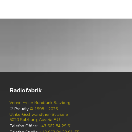
Radiofabrik
Verein Freier Rundfunk Salzburg
♡ Proudly
© 1998 – 2026
Ulrike-Gschwandtner-Straße 5
5020 Salzburg, Austria E.U.
Telefon Office:
+43 662 84 29 61