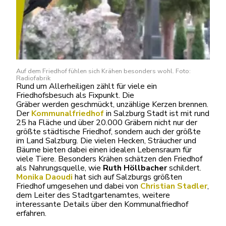
Auf dem Friedhof fühlen sich Krähen besonders wohl. Foto:
Radiofabrik
Rund um Allerheiligen zählt für viele ein
Friedhofsbesuch als Fixpunkt. Die
Gräber werden geschmückt, unzählige Kerzen brennen.
Der
Kommunalfriedhof
in Salzburg Stadt ist mit rund
25 ha Fläche und über 20.000 Gräbern nicht nur der
größte städtische Friedhof, sondern auch der größte
im Land Salzburg. Die vielen Hecken, Sträucher und
Bäume bieten dabei einen idealen Lebensraum für
viele Tiere. Besonders Krähen schätzen den Friedhof
als Nahrungsquelle, wie
Ruth Höllbacher
schildert.
Monika Daoudi
hat sich auf Salzburgs größten
Friedhof umgesehen und dabei von
Christian Stadler
,
dem Leiter des Stadtgartenamtes, weitere
interessante Details über den Kommunalfriedhof
erfahren.