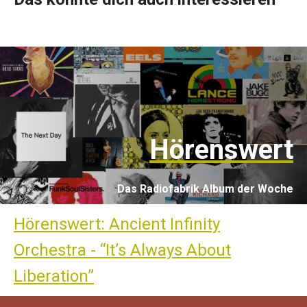
Hörenswert
Das Radiofabrik Album der Woche
Hörenswert: Ancient Infinity
Orchestra - “It’s Always About
Liberation”