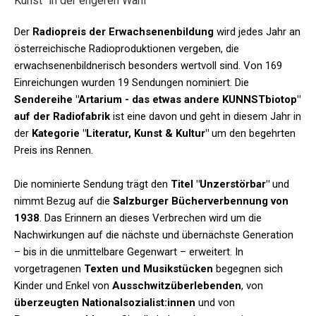
Kunst" in der engeren Wahl
Der
Radiopreis der Erwachsenenbildung
wird jedes Jahr an
österreichische Radioproduktionen vergeben, die
erwachsenenbildnerisch besonders wertvoll sind. Von 169
Einreichungen wurden 19 Sendungen nominiert. Die
Sendereihe "Artarium - das etwas andere KUNNSTbiotop"
auf der Radiofabrik
ist eine davon und geht in diesem Jahr in
der
Kategorie "Literatur, Kunst & Kultur"
um den begehrten
Preis ins Rennen.
Die nominierte Sendung trägt den
Titel "Unzerstörbar"
und
nimmt Bezug auf die
Salzburger Bücherverbennung von
1938
. Das Erinnern an dieses Verbrechen wird um die
Nachwirkungen auf die nächste und übernächste Generation
– bis in die unmittelbare Gegenwart – erweitert. In
vorgetragenen
Texten und Musikstücken
begegnen sich
Kinder und Enkel von
Ausschwitzüberlebenden
, von
überzeugten Nationalsozialist:innen
und von