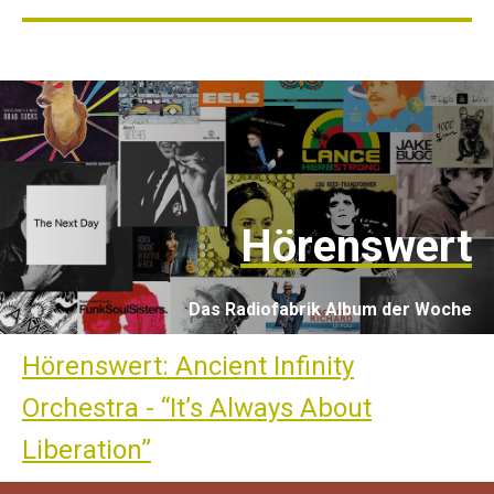
Hörenswert
Das Radiofabrik Album der Woche
Hörenswert: Ancient Infinity
Orchestra - “It’s Always About
Liberation”