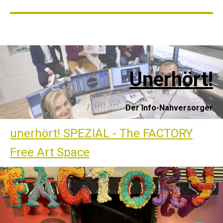
Unerhört!
Der Info-Nahversorg
er
unerhört! SPEZIAL - The FACTORY
Free Art Space