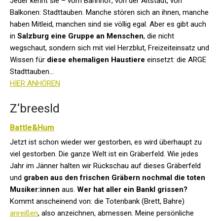
Jeder kennt sie – vom Bahnhof, von der Altstadt, von
Balkonen: Stadttauben. Manche stören sich an ihnen, manche
haben Mitleid, manchen sind sie völlig egal. Aber es gibt auch
in
Salzburg eine Gruppe an Menschen
, die nicht
wegschaut, sondern sich mit viel Herzblut, Freizeiteinsatz und
Wissen für
diese ehemaligen Haustiere
einsetzt: die ARGE
Stadttauben...
HIER ANHÖREN
Z‘breesld
Battle&Hum
Jetzt ist schon wieder wer gestorben, es wird überhaupt zu
viel gestorben. Die ganze Welt ist ein Gräberfeld. Wie jedes
Jahr im Jänner halten wir Rückschau auf dieses Gräberfeld
und
graben aus den frischen Gräbern nochmal die toten
Musiker:innen
aus.
Wer hat aller ein Bankl grissen?
Kommt anscheinend von: die Totenbank (Brett, Bahre)
anreißen
, also anzeichnen, abmessen. Meine persönliche