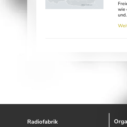
Frei
wie 
und
Weit
Orga
Radiofabrik