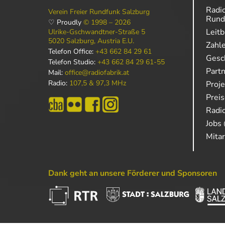
Radio
Verein Freier Rundfunk Salzburg
Rund
♡ Proudly
© 1998 – 2026
Leitb
Ulrike-Gschwandtner-Straße 5
5020 Salzburg, Austria E.U.
Zahl
Telefon Office:
+43 662 84 29 61
Gesch
Telefon Studio:
+43 662 84 29 61-55
Part
Mail:
office@radiofabrik.at
Radio:
107,5 & 97,3 MHz
Proj
Prei
Radio
Jobs 
Mitar
Dank geht an unsere Förderer und Sponsoren