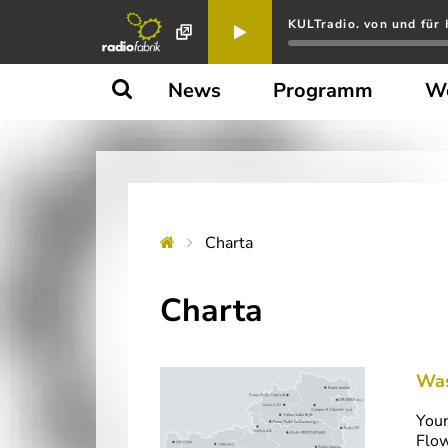
KULTradio. von und für 
News
Programm
W
Charta
Charta
Was
Your
Flo