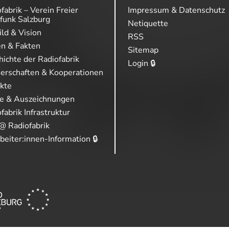
fabrik – Verein Freier
Impressum & Datenschutz
funk Salzburg
Netiquette
ild & Vision
RSS
en & Fakten
Sitemap
ichte der Radiofabrik
Login 🔒
nerschaften & Kooperationen
ekte
se & Auszeichnungen
fabrik Infrastruktur
@ Radiofabrik
beiter:innen-Information 🔒