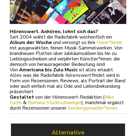
Hörenswert. Anhören, lohnt sich das?
Seit 2004 wählt die Radiofabrik wöchentlich ein
Album der Woche
und versorgt so ihre
Hörer*innen
mit ausgewählten, feinen Musik-Sammelwerken. Von
brandneuen Platten über Jubiläumsalben bis hin zu
Lieblingsscheiben und verjährten Künstler*innen, die
dennoch von herausragender Bedeutung sind.
Von
Americana bis Zulu Music
ist alles erlaubt.
Alles was die Radiofabrik
hörenswert
findet wird in
Form von Rezensionen, Reviews, als Portrait der Band
oder auch einfach mal als Ode und Liebesbekundung
präsentiert.
Gestaltet
von der Hörenswert-Redaktion (
Niko
Fuchs
&
Romana Stücklschweiger
), manchmal ergänzt
durch Rezensionen unserer
Sendungsmacher*innen
.
Alternative