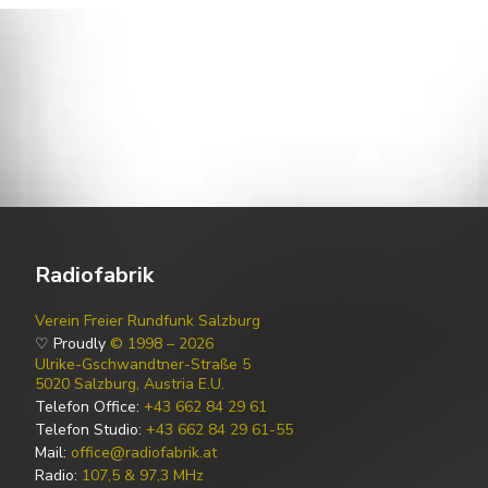
Radiofabrik
Verein Freier Rundfunk Salzburg
♡ Proudly
© 1998 – 2026
Ulrike-Gschwandtner-Straße 5
5020 Salzburg, Austria E.U.
Telefon Office:
+43 662 84 29 61
Telefon Studio:
+43 662 84 29 61-55
Mail:
office@radiofabrik.at
Radio:
107,5 & 97,3 MHz