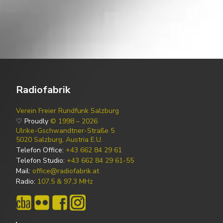
Radiofabrik
Verein Freier Rundfunk Salzburg
♡ Proudly
© 1998 – 2026
Ulrike-Gschwandtner-Straße 5
5020 Salzburg, Austria E.U.
Telefon Office:
+43 662 84 29 61
Telefon Studio:
+43 662 84 29 61-55
Mail:
office@radiofabrik.at
Radio:
107,5 & 97,3 MHz