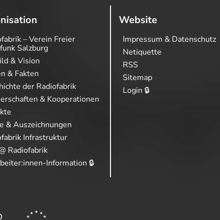
nisation
Website
fabrik – Verein Freier
Impressum & Datenschutz
funk Salzburg
Netiquette
ild & Vision
RSS
en & Fakten
Sitemap
ichte der Radiofabrik
Login 🔒
nerschaften & Kooperationen
ekte
se & Auszeichnungen
fabrik Infrastruktur
@ Radiofabrik
beiter:innen-Information 🔒