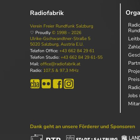
Orga
Radiofabrik
Radio
Verein Freier Rundfunk Salzburg
Rund
♡ Proudly
© 1998 – 2026
Leitb
Ulrike-Gschwandtner-Straße 5
5020 Salzburg, Austria E.U.
Zahl
Telefon Office:
+43 662 84 29 61
Gesch
Telefon Studio:
+43 662 84 29 61-55
Part
Mail:
office@radiofabrik.at
Radio:
107,5 & 97,3 MHz
Proj
Prei
Radio
Jobs 
Mitar
Dank geht an unsere Förderer und Sponsoren