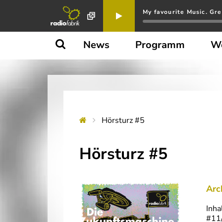
My favourite Music. Gre
News
Programm
W
Hörsturz #5
Hörsturz #5
Arc
Inha
#11