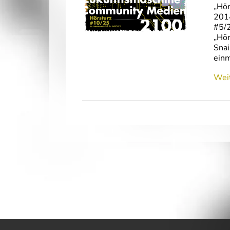
„Hö
201
#5/
„Hö
Snai
einm
Weit