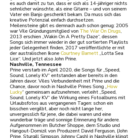
es auch damit zu tun, dass er sich als 14-jähriger nichts
sehnlicher wünschte, als eine Gitarre – und von seinem
Vater ein Banjo geschenkt bekam. Da muss sich das
kreative Potenzial einfach durchsetzen.
Meilensteine gibt es demnach auch schon genug: 2005
war Vile Gründungsmitglied von
The War On Drugs
,
2013 erschien „Wakin On A Pretty Daze“, dessen
Songs sich immer wieder in der gut sortierten Playlists
jeder Gelegenheit finden, 2017 veröffentlichte er mit
der australischen Ikone
Courtney Barnett
„Lotta Sea
Lice“. Und jetzt also John Prine.
Nashville, Tennessee
Prine verstarb im April 2020, die Songs für „Speed,
Sound, Lonely KV“ entstanden aber bereits in den
Jahren davor. Viles Verbundenheit mit Prine und die
Chance, davor noch in Nashville Prines Song „
How
Lucky
“ gemeinsam aufzunehmen, verleiht „Speed,
Sound, Lonely KV“ die Wirkung eines Fotoalbums mit
Urlaubsfotos aus vergangenen Tagen: schon ein
bisschen vergilbt, aber noch nicht lange her,
unvergesslich für jene, die dabei waren und eine
wunderbar träge und sonnige Erinnerung für andere.
Aufgenommen im Butcher Shoppe, dem Studio und
Hangout-Domizil von Produzent David Ferguson, (John
Prine, Sturgill Simpson, Johnny Cash) in Nashville klingt