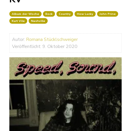
Album der Woche
Rock
Country
How Lucky
John Prine
Kurt Vile
Nashville
Autor:
Romana Stücklschweiger
Veröffentlicht: 9. Oktober 2020