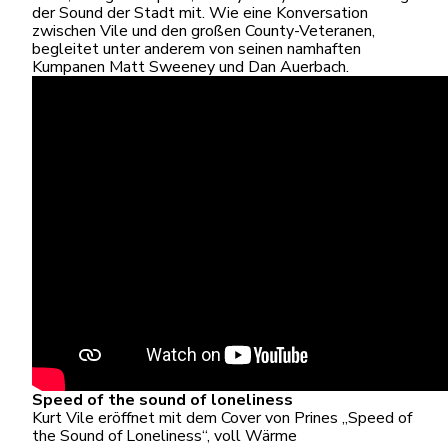
der Sound der Stadt mit. Wie eine Konversation
zwischen Vile und den großen County-Veteranen,
begleitet unter anderem von seinen namhaften
Kumpanen Matt Sweeney und Dan Auerbach.
Speed of the sound of loneliness
K
urt Vile eröffnet mit dem
Cover von Prines „Speed of
the Sound of Loneliness“, voll Wärme