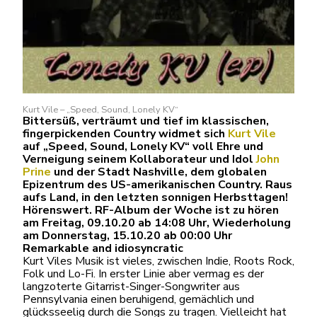
Kurt Vile – „Speed, Sound, Lonely KV“
Bittersüß, verträumt und tief im klassischen,
fingerpickenden Country widmet sich
Kurt Vile
auf „Speed, Sound, Lonely KV“ voll Ehre und
Verneigung seinem Kollaborateur und Idol
John
Prine
und der Stadt Nashville, dem globalen
Epizentrum des US-amerikanischen Country. Raus
aufs Land, in den letzten sonnigen Herbsttagen!
Hörenswert. RF-Album der Woche ist zu hören
am Freitag, 09.10.20 ab 14:08 Uhr, Wiederholung
am Donnerstag, 15.10.20 ab 00:00 Uhr
Remarkable and idiosyncratic
Kurt Viles Musik ist vieles, zwischen Indie, Roots Rock,
Folk und Lo-Fi. In erster Linie aber vermag es der
langzoterte Gitarrist-Singer-Songwriter aus
Pennsylvania einen beruhigend, gemächlich und
glücksseelig durch die Songs zu tragen. Vielleicht hat