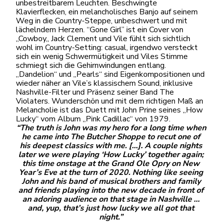
unbestreitbarem Leuchten. Beschwingte
Klavierflecken, ein melancholisches Banjo auf seinem
Weg in die Country-Steppe, unbeschwert und mit
lächelndem Herzen.
“Gone Girl” ist ein Cover von
„Cowboy„ Jack Clement und Vile fühlt sich sichtlich
wohl im Country-Setting: casual, irgendwo versteckt
sich ein wenig Schwermütigkeit und Viles Stimme
schmiegt sich die Gehirnwindungen entlang.
„Dandelion“ und „Pearls“ sind Eigenkompositionen und
wieder näher an Vile’s klassischem Sound, inklusive
Nashville-Filter und Präsenz seiner Band The
Violaters. Wunderschön und mit dem richtigen Maß an
Melancholie ist das Duett mit John Prine seines „How
Lucky“ vom Album „Pink Cadillac“ von 1979.
“The truth is John was my hero for a long time when
he came into The Butcher Shoppe to recut one of
his deepest classics with me. […]. A couple nights
later we were playing ‘How Lucky’ together again;
this time onstage at the Grand Ole Opry on New
Year’s Eve at the turn of 2020. Nothing like seeing
John and his band of musical brothers and family
and friends playing into the new decade in front of
an adoring audience on that stage in Nashville …
and, yup, that’s just how lucky we all got that
night.”