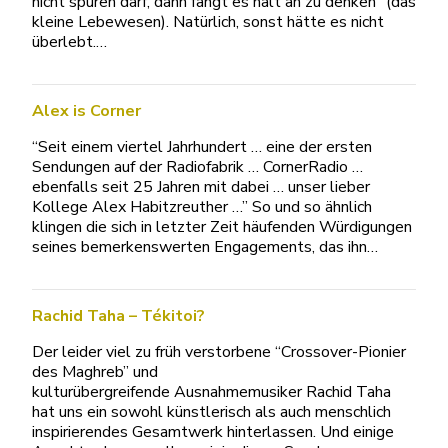
nicht spüren darf, dann fängt es halt an zu denken” (das
kleine Lebewesen). Natürlich, sonst hätte es nicht
überlebt.…
Alex is Corner
“Seit einem viertel Jahrhundert … eine der ersten
Sendungen auf der Radiofabrik … CornerRadio …
ebenfalls seit 25 Jahren mit dabei … unser lieber
Kollege Alex Habitzreuther …” So und so ähnlich
klingen die sich in letzter Zeit häufenden Würdigungen
seines bemerkenswerten Engagements, das ihn…
Rachid Taha – Tékitoi?
Der leider viel zu früh verstorbene “Crossover-Pionier
des Maghreb” und
kulturübergreifende Ausnahmemusiker Rachid Taha
hat uns ein sowohl künstlerisch als auch menschlich
inspirierendes Gesamtwerk hinterlassen. Und einige