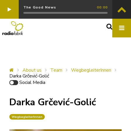
The Good News
00:00
About us
Team
WegbegleiterInnen
Darka Grčević-Golić
Social Media
Darka Grčević-Golić
WegbegleiterInnen