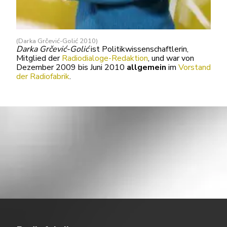
(Darka Grčević-Golić 2010)
D
arka Grčević-Golić
ist Politikwissenschaftlerin,
Mitglied der
Radiodialoge-Redaktion
, und war von
Dezember 2009 bis Juni 2010
allgemein
im
Vorstand
der Radiofabrik
.