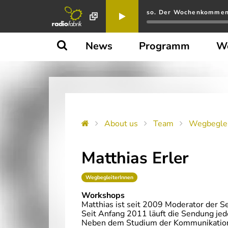
so. Der Wochenkomment
News
Programm
W
About us
Team
Wegbeglei
Matthias Erler
WegbegleiterInnen
Workshops
Matthias ist seit 2009 Moderator der S
Seit Anfang 2011 läuft die Sendung jed
Neben dem Studium der Kommunikationswi