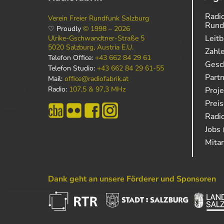
Radio
Verein Freier Rundfunk Salzburg
Rund
♡ Proudly
© 1998 – 2026
Leitb
Ulrike-Gschwandtner-Straße 5
5020 Salzburg, Austria E.U.
Zahl
Telefon Office:
+43 662 84 29 61
Gesch
Telefon Studio:
+43 662 84 29 61-55
Part
Mail:
office@radiofabrik.at
Radio:
107,5 & 97,3 MHz
Proj
Prei
Radio
Jobs 
Mitar
Dank geht an unsere Förderer und Sponsoren