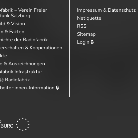
fabrik – Verein Freier
Impressum & Datenschutz
funk Salzburg
Netiquette
ild & Vision
RSS
en & Fakten
Sitemap
ichte der Radiofabrik
Login 🔒
nerschaften & Kooperationen
ekte
se & Auszeichnungen
fabrik Infrastruktur
@ Radiofabrik
beiter:innen-Information 🔒