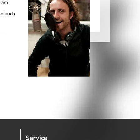
t am
ld auch
Service