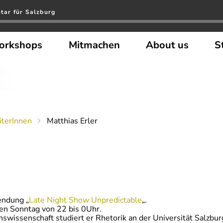
ar für Salzburg
orkshops
Mitmachen
About us
S
terInnen
Matthias Erler
endung „
Late Night Show Unpredictable
„.
en Sonntag von 22 bis 0Uhr.
ssenschaft studiert er Rhetorik an der Universität Salzburg