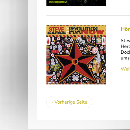
Hör
Stev
Hero
Doch
umsc
Weit
« Vorherige Seite