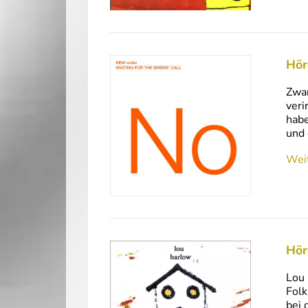
Hör
Zwar
veri
habe
und 
Weit
Hör
Lou 
Folk
bei 