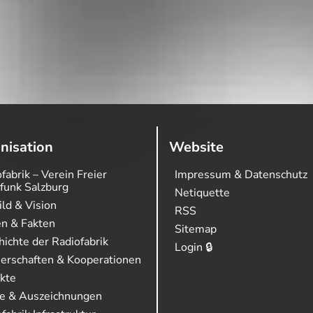
nisation
Website
fabrik – Verein Freier
Impressum & Datenschutz
funk Salzburg
Netiquette
ild & Vision
RSS
en & Fakten
Sitemap
ichte der Radiofabrik
Login 🔒
nerschaften & Kooperationen
ekte
se & Auszeichnungen