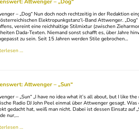
enswert: Attwenger – „Dog“
enger – „Dog“ Nun doch noch rechtzeitig in der Redaktion ein
österreichischen Elektropunkgstanz’l-Band Attwenger. „Dog“
ffens, vereint eine reichhaltige Stilmixtur (zwischen Zieharm
heiten Dada-Texten. Niemand sonst schafft es, über Jahre h
gepasst zu sein. Seit 15 Jahren werden Stile gebrochen…
erlesen ...
enswert: Attwenger – „Sun“
enger – „Sun“ „I have no idea what it’s all about, but I like the 
ische Radio DJ John Peel einmal über Attwenger gesagt. Was e
ekt gedacht hat, weiß man nicht. Dabei ist dessen Einsatz auf
de nur,…
erlesen ...