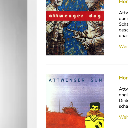
Hör
Attw
ober
Scha
gesc
unan
Weit
Hör
Attw
engl
Dial
scha
Weit