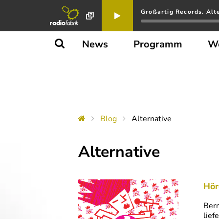
Großartig Records. Alt
News
Programm
W
Blog
Alternative
Alternative
Hör
Bern
lief