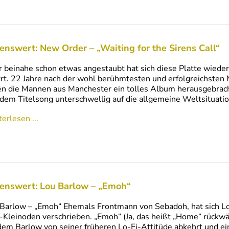
enswert: New Order – „Waiting for the Sirens Call“
 beinahe schon etwas angestaubt hat sich diese Platte wieder 
rrt. 22 Jahre nach der wohl berühmtesten und erfolgreichsten 
n die Mannen aus Manchester ein tolles Album herausgebrac
dem Titelsong unterschwellig auf die allgemeine Weltsitua
erlesen ...
enswert: Lou Barlow – „Emoh“
Barlow – „Emoh“ Ehemals Frontmann von Sebadoh, hat sich Lo
-Kleinoden verschrieben. „Emoh“ (Ja, das heißt „Home“ rückwä
dem Barlow von seiner früheren Lo-Fi-Attitüde abkehrt und ei