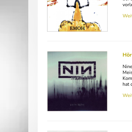
vorl
Weit
Hör
Nine
Meis
Komp
hat 
Weit