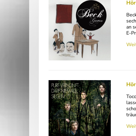
Hör
Beck
sech
an s
E-Pr
Weit
Hör
Toco
lass
scho
träu
Weit