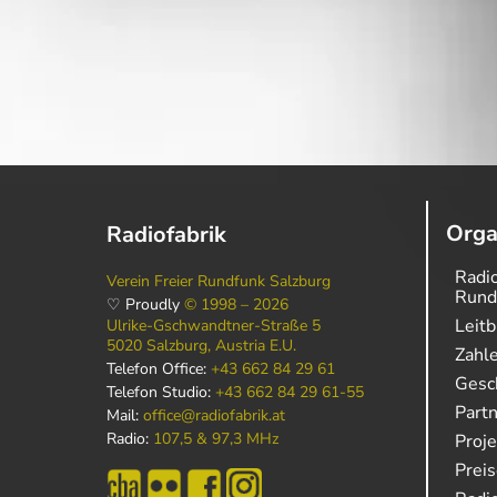
Orga
Radiofabrik
Radio
Verein Freier Rundfunk Salzburg
Rund
♡ Proudly
© 1998 – 2026
Leitb
Ulrike-Gschwandtner-Straße 5
5020 Salzburg, Austria E.U.
Zahl
Telefon Office:
+43 662 84 29 61
Gesch
Telefon Studio:
+43 662 84 29 61-55
Part
Mail:
office@radiofabrik.at
Radio:
107,5 & 97,3 MHz
Proj
Prei