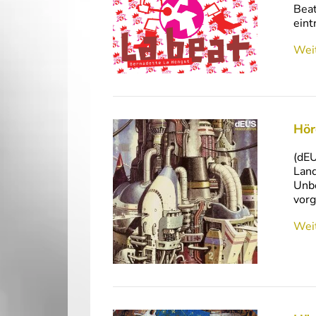
Beat
eint
Weit
Hör
(dEU
Land
Unbe
vorg
Weit