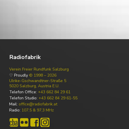
Radiofabrik
Verein Freier Rundfunk Salzburg
♡ Proudly
© 1998 – 2026
Ulrike-Gschwandtner-Straße 5
5020 Salzburg, Austria E.U.
Telefon Office:
+43 662 84 29 61
Telefon Studio:
+43 662 84 29 61-55
Mail:
office@radiofabrik.at
Radio:
107,5 & 97,3 MHz