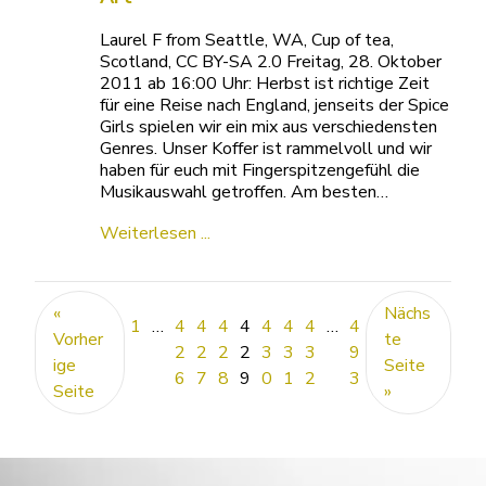
Laurel F from Seattle, WA, Cup of tea,
Scotland, CC BY-SA 2.0 Freitag, 28. Oktober
2011 ab 16:00 Uhr: Herbst ist richtige Zeit
für eine Reise nach England, jenseits der Spice
Girls spielen wir ein mix aus verschiedensten
Genres. Unser Koffer ist rammelvoll und wir
haben für euch mit Fingerspitzengefühl die
Musikauswahl getroffen. Am besten…
Weiterlesen ...
«
Nächs
1
…
4
4
4
4
4
4
4
…
4
Vorher
te
2
2
2
2
3
3
3
9
ige
Seite
6
7
8
9
0
1
2
3
Seite
»