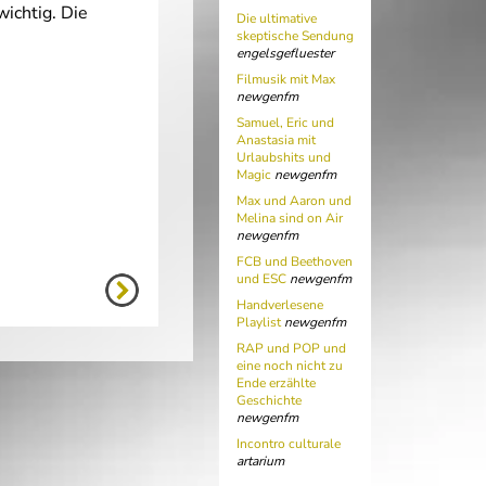
ichtig. Die
Die ultimative
skeptische Sendung
engelsgefluester
Filmusik mit Max
newgenfm
Samuel, Eric und
Anastasia mit
Urlaubshits und
Magic
newgenfm
Max und Aaron und
Melina sind on Air
newgenfm
FCB und Beethoven
und ESC
newgenfm
Handverlesene
Playlist
newgenfm
RAP und POP und
eine noch nicht zu
Ende erzählte
Geschichte
newgenfm
Incontro culturale
artarium