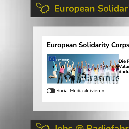
European Solidar
European Solidarity Corp
Die 
Volu
dadu
Social Media
aktivieren
Jobs @ Radiofabr