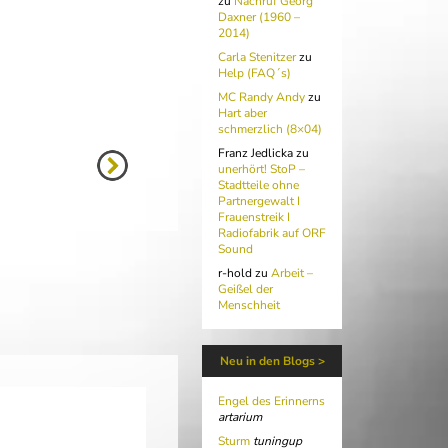
zu
Nachruf Georg
Daxner (1960 –
2014)
Carla Stenitzer
zu
Help (FAQ´s)
MC Randy Andy
zu
Hart aber
schmerzlich (8×04)
Franz Jedlicka
zu
unerhört! StoP –
Stadtteile ohne
Partnergewalt I
Frauenstreik I
Radiofabrik auf ORF
Sound
r-hold
zu
Arbeit –
Geißel der
Menschheit
Neu in den Blogs >
Engel des Erinnerns
artarium
Sturm
tuningup