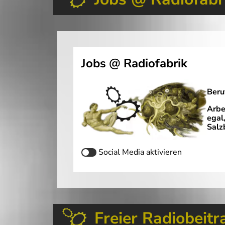
Jobs @ Radiofabrik
Beru
Arbe
egal
Salz
Social Media
aktivieren
Freier Radiobeitr