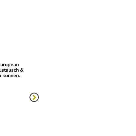
European
Austausch &
u können.