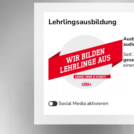
Lehrlingsausbildung
Ausb
audi
Seit
gese
eine
Social Media
aktivieren