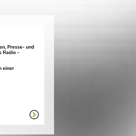
ien, Presse- und
s Radio –
n einer