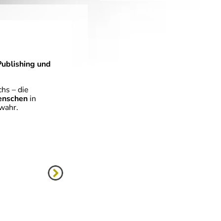
Publishing und
chs – die
Menschen
in
wahr.