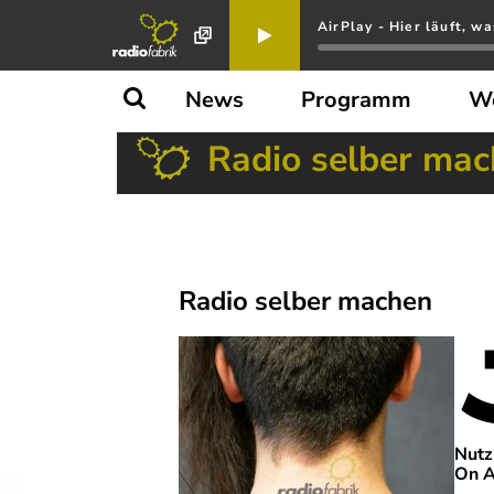
AirPlay - Hier läuft, wa
News
Programm
W
Radio selber ma
Radio selber machen
Nutz
On A