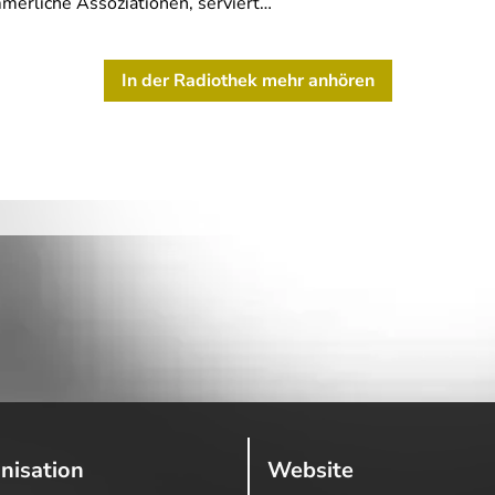
merliche Assoziationen, serviert…
In der Radiothek mehr anhören
nisation
Website