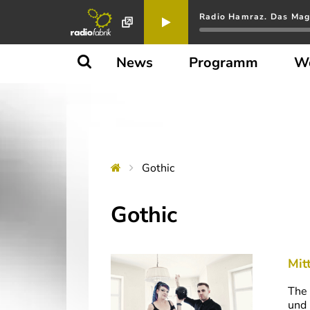
Radio Hamraz. Das Maga
News
Programm
W
Gothic
Gothic
Mit
The 
und 