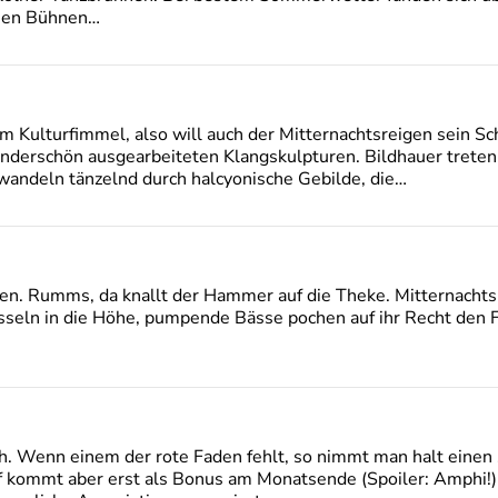
chen Bühnen…
im Kulturfimmel, also will auch der Mitternachtsreigen sein Sc
nderschön ausgearbeiteten Klangskulpturen. Bildhauer treten h
twandeln tänzelnd durch halcyonische Gebilde, die…
n. Rumms, da knallt der Hammer auf die Theke. Mitternachtsr
asseln in die Höhe, pumpende Bässe pochen auf ihr Recht den
Wenn einem der rote Faden fehlt, so nimmt man halt einen s
ff kommt aber erst als Bonus am Monatsende (Spoiler: Amphi!).