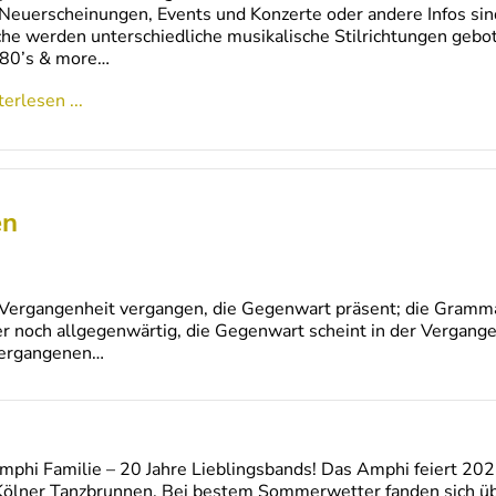
euerscheinungen, Events und Konzerte oder andere Infos si
e werden unterschiedliche musikalische Stilrichtungen gebot
 80’s & more…
erlesen ...
en
 Vergangenheit vergangen, die Gegenwart präsent; die Grammat
noch allgegenwärtig, die Gegenwart scheint in der Vergangenhe
 vergangenen…
phi Familie – 20 Jahre Lieblingsbands! Das Amphi feiert 202
 Kölner Tanzbrunnen. Bei bestem Sommerwetter fanden sich 