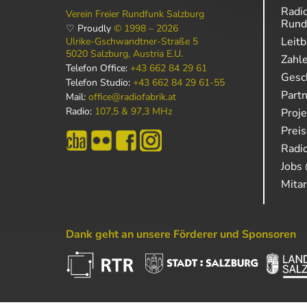
Radio
Verein Freier Rundfunk Salzburg
Rund
♡ Proudly
© 1998 – 2026
Leitb
Ulrike-Gschwandtner-Straße 5
5020 Salzburg, Austria E.U.
Zahl
Telefon Office:
+43 662 84 29 61
Gesch
Telefon Studio:
+43 662 84 29 61-55
Part
Mail:
office@radiofabrik.at
Radio:
107,5 & 97,3 MHz
Proj
Prei
Radio
Jobs 
Mitar
Dank geht an unsere Förderer und Sponsoren