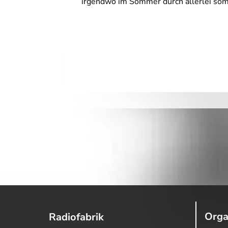
irgendwo im Sommer durch allerlei som
Orga
Radiofabrik