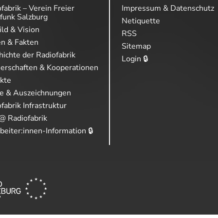
fabrik – Verein Freier
Impressum & Datenschutz
funk Salzburg
Netiquette
ild & Vision
RSS
en & Fakten
Sitemap
ichte der Radiofabrik
Login 🔒
nerschaften & Kooperationen
ekte
se & Auszeichnungen
fabrik Infrastruktur
@ Radiofabrik
beiter:innen-Information 🔒