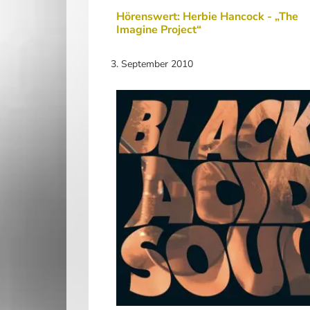
Hörenswert: Herbie Hancock - „The
Imagine Project“
3. September 2010