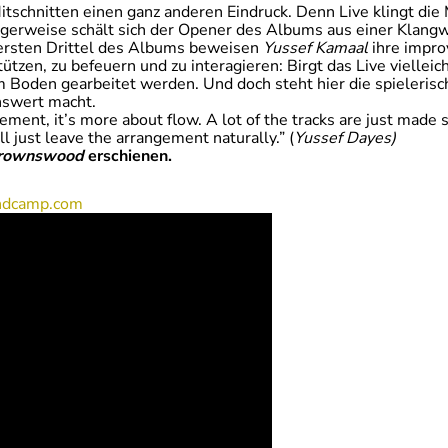
itschnitten einen ganz anderen Eindruck. Denn Live klingt di
gerweise schält sich der Opener des Albums aus einer Klangwo
ersten Drittel des Albums beweisen
Yussef Kamaal
ihre improv
tützen, zu befeuern und zu interagieren: Birgt das Live vielleic
 Boden gearbeitet werden. Und doch steht hier die spielerisc
nswert macht.
ement, it’s more about flow. A lot of the tracks are just mad
’ll just leave the arrangement naturally.” (
Yussef Dayes)
rownswood
erschienen.
andcamp.com