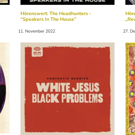
Hörenswert: The Headhunters -
Höre
“Speakers In The House”
„Rev
11. November 2022
27. D