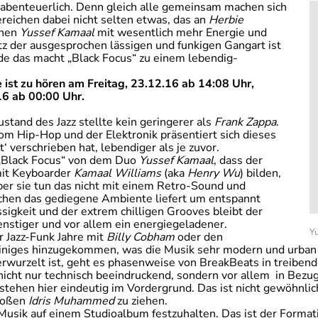
t abenteuerlich. Denn gleich alle gemeinsam machen sich
reichen dabei nicht selten etwas, das an
Herbie
ehen
Yussef Kamaal
mit wesentlich mehr Energie und
tz der ausgesprochen lässigen und funkigen Gangart ist
de das macht „Black Focus“ zu einem lebendig-
st zu hören am Freitag, 23.12.16 ab 14:08 Uhr,
6 ab 00:00 Uhr
.
tand des Jazz stellte kein geringerer als
Frank Zappa
.
m Hip-Hop und der Elektronik präsentiert sich dieses
‘ verschrieben hat, lebendiger als je zuvor.
Black Focus“ von dem Duo
Yussef Kamaal
, dass der
it Keyboarder
Kamaal Williams
(aka
Henry Wu
) bilden,
Aber sie tun das nicht mit einem Retro-Sound und
chen das gediegene Ambiente liefert um entspannt
ssigkeit und der extrem chilligen Grooves bleibt der
enstiger und vor allem ein energiegeladener.
Yu
r Jazz-Funk Jahre mit
Billy Cobham
oder den
 einiges hinzugekommen, was die Musik sehr modern und urban 
erwurzelt ist, geht es phasenweise von BreakBeats in treiben
 nicht nur technisch beeindruckend, sondern vor allem in Bez
stehen hier eindeutig im Vordergrund. Das ist nicht gewöhnlic
großen
Idris Muhammed
zu ziehen.
e Musik auf einem Studioalbum festzuhalten. Das ist der Format