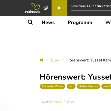
Live vom Frühstückstis
News
Programm
W
Blog
Hörenswert: Yussef Kama
Hörenswert: Yussef
Album der Woche
Jazz
Herbie Hancock
Jazz-
Autor:
Niko Fuchs