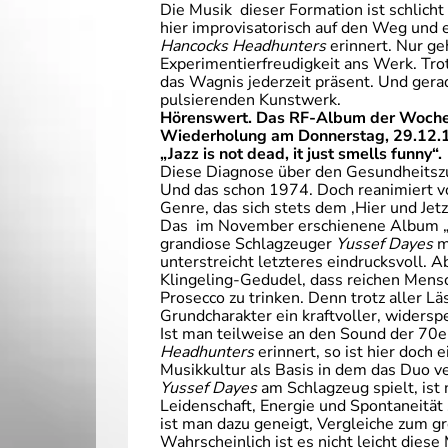
Die Musik dieser Formation ist schlich
hier improvisatorisch auf den Weg und e
Hancocks Headhunters
erinnert. Nur g
Experimentierfreudigkeit ans Werk. Tro
das Wagnis jederzeit präsent. Und gera
pulsierenden Kunstwerk.
Hörenswert. Das RF-Album der Woche i
Wiederholung am Donnerstag, 29.12.1
„Jazz is not dead, it just smells funny“.
Diese Diagnose über den Gesundheitszus
Und das schon 1974. Doch reanimiert vo
Genre, das sich stets dem ‚Hier und Jetzt
Das im November erschienene Album „
grandiose Schlagzeuger
Yussef Dayes
m
unterstreicht letzteres eindrucksvoll. 
Klingeling-Gedudel, dass reichen Mens
Prosecco zu trinken. Denn trotz aller Lä
Grundcharakter ein kraftvoller, widersp
Ist man teilweise an den Sound der 70e
Headhunters
erinnert, so ist hier doch
Musikkultur als Basis in dem das Duo v
Yussef Dayes
am Schlagzeug spielt, ist
Leidenschaft, Energie und Spontaneität 
ist man dazu geneigt, Vergleiche zum 
Wahrscheinlich ist es nicht leicht dies