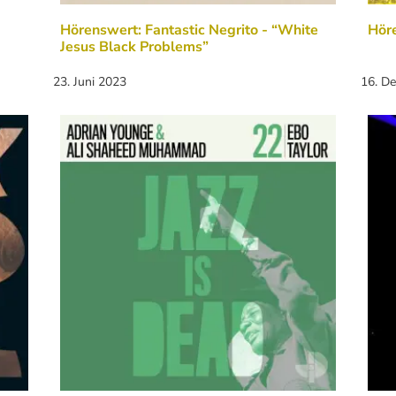
Hörenswert: Fantastic Negrito - “White
Höre
Jesus Black Problems”
23. Juni 2023
16. D