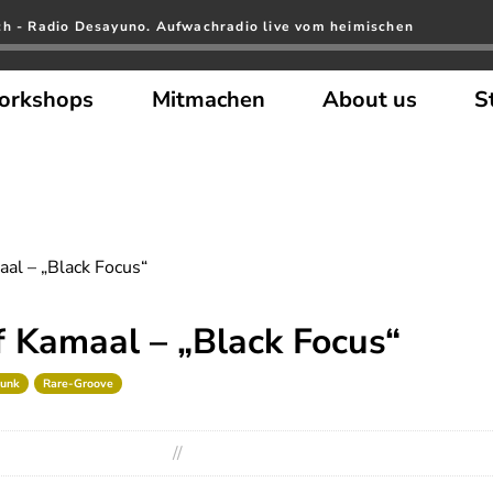
ch - Radio Desayuno. Aufwachradio live vom heimischen
orkshops
Mitmachen
About us
S
al – „Black Focus“
 Kamaal – „Black Focus“
Funk
Rare-Groove
//