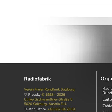
Orga
Radiofabrik
Radio
Verein Freier Rundfunk Salzburg
Rund
♡ Proudly
© 1998 – 2026
Leitb
Ulrike-Gschwandtner-Straße 5
5020 Salzburg, Austria E.U.
Zahl
Telefon Office:
+43 662 84 29 61