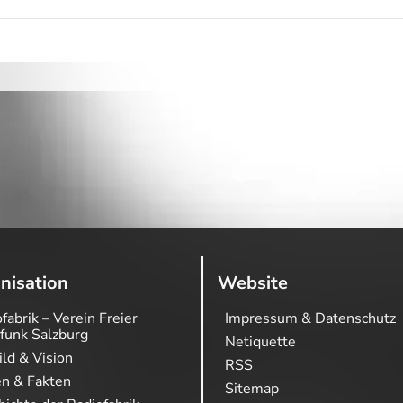
nisation
Website
fabrik – Verein Freier
Impressum & Datenschutz
funk Salzburg
Netiquette
ild & Vision
RSS
en & Fakten
Sitemap