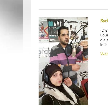
(Di
Loua
die 
in i
Weit