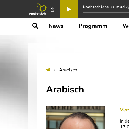
Nachtschiene >> musik@
News
Programm
W
Arabisch
Arabisch
Ver
In d
13:0