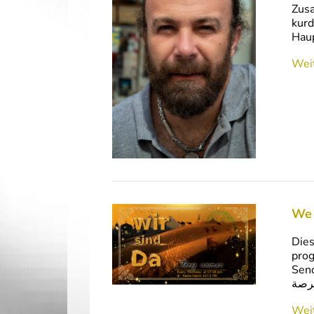
Zusa
kurd
Haup
Weit
Dies
program fro
Sendun
Weit