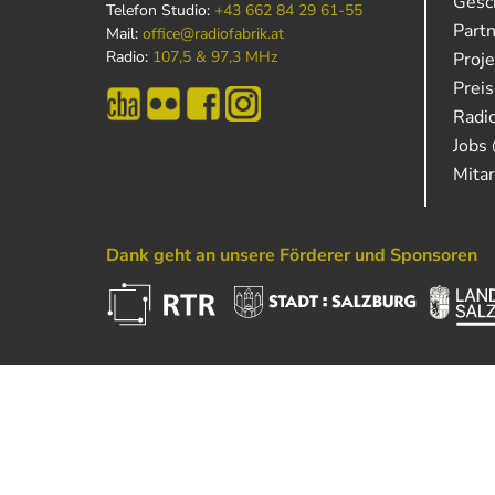
Gesch
Telefon Studio:
+43 662 84 29 61-55
Part
Mail:
office@radiofabrik.at
Radio:
107,5 & 97,3 MHz
Proj
Prei
Radio
Jobs 
Mitar
Dank geht an unsere Förderer und Sponsoren
Powered by