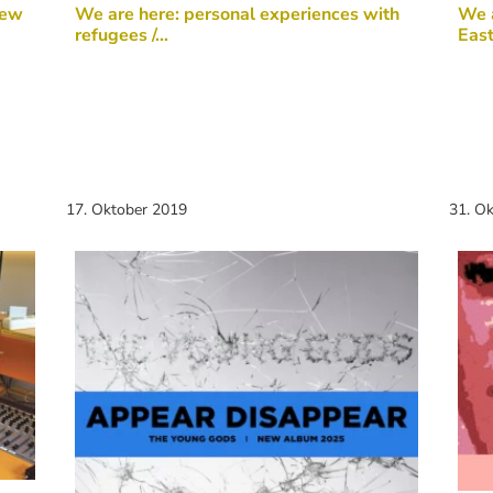
new
We are here: personal experiences with
We a
refugees /…
East
17. Oktober 2019
31. O