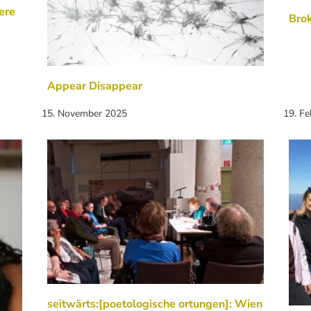
ere
Brok
Appear Disappear
15. November 2025
19. F
seitwärts:[poetologische ortungen]: Wien