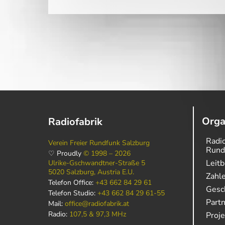
Orga
Radiofabrik
Radio
Verein Freier Rundfunk Salzburg
Rund
♡ Proudly
© 1998 – 2026
Leitb
Ulrike-Gschwandtner-Straße 5
5020 Salzburg, Austria E.U.
Zahl
Telefon Office:
+43 662 84 29 61
Gesch
Telefon Studio:
+43 662 84 29 61-55
Part
Mail:
office@radiofabrik.at
Radio:
107,5 & 97,3 MHz
Proj