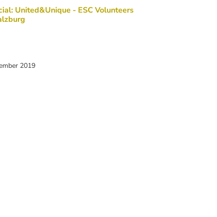
ial: United&Unique - ESC Volunteers
alzburg
zember 2019