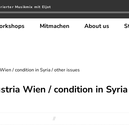
rierter Musikmix mit Eljot
orkshops
Mitmachen
About us
S
ien / condition in Syria / other issues
tria Wien / condition in Syria 
//