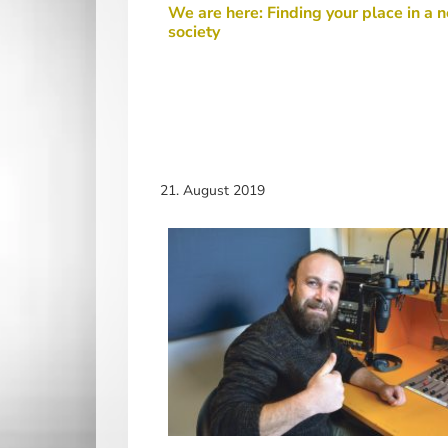
We are here: Finding your place in a 
society
21. August 2019