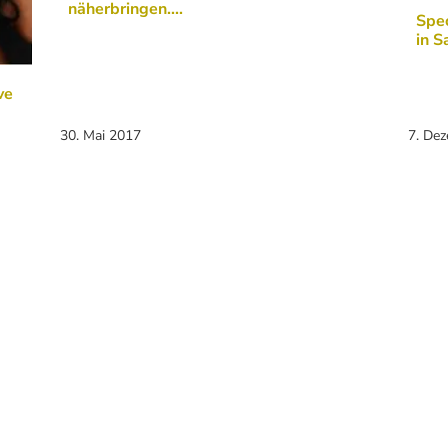
näherbringen....
Spec
in S
ve
30. Mai 2017
7. De