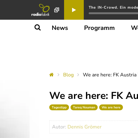
The IN-Crowd. Ein mode
News
Programm
W
Blog
We are here: FK Austria W
We are here: FK Aus
Tagestipp
Tareq Nouman
We are here
Autor:
Dennis Grömer