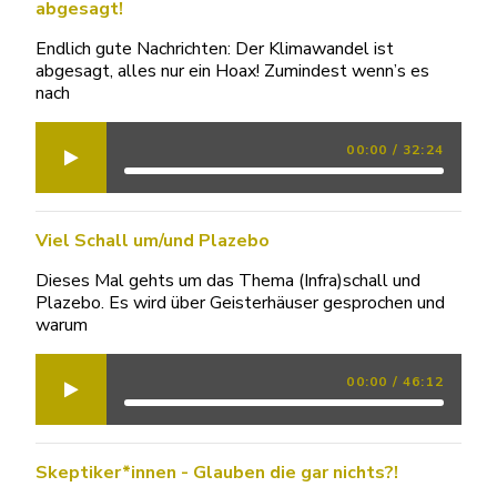
abgesagt!
Endlich gute Nachrichten: Der Klimawandel ist
abgesagt, alles nur ein Hoax! Zumindest wenn’s es
nach
00:00
/
32:24
Viel Schall um/und Plazebo
Dieses Mal gehts um das Thema (Infra)schall und
Plazebo. Es wird über Geisterhäuser gesprochen und
warum
00:00
/
46:12
Skeptiker*innen - Glauben die gar nichts?!