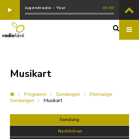
Jugendradio - Your
00:00
Musikart
Programm
Sendungen
Ehemalige
Sendungen
Musikart
Sendung
 Nachhören