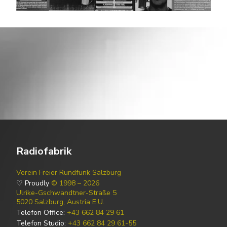
Radiofabrik
Verein Freier Rundfunk Salzburg
♡ Proudly
© 1998 – 2026
Ulrike-Gschwandtner-Straße 5
5020 Salzburg, Austria E.U.
Telefon Office:
+43 662 84 29 61
Telefon Studio:
+43 662 84 29 61-55