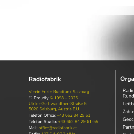
Orga
Radiofabrik
Radio
Verein Freier Rundfunk Salzburg
Rund
♡ Proudly
© 1998 – 2026
Leitb
Ulrike-Gschwandtner-Straße 5
5020 Salzburg, Austria E.U.
Zahl
Telefon Office:
+43 662 84 29 61
Gesch
Telefon Studio:
+43 662 84 29 61-55
Part
Mail:
office@radiofabrik.at