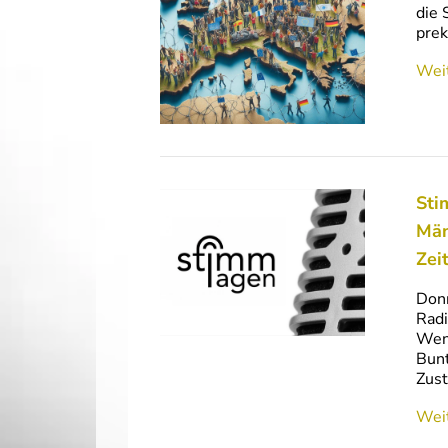
die 
prek
Weit
Sti
Män
Zeit
Donn
Radi
Wenn
Bunt
Zust
Weit