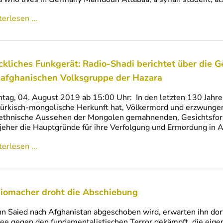
erlesen ...
ckliches Funkgerät: Radio-Shadi berichtet über die G
 afghanischen Volksgruppe der Hazara
tag, 04. August 2019 ab 15:00 Uhr: In den letzten 130 Jahre
türkisch-mongolische Herkunft hat, Völkermord und erzwungene
ethnische Aussehen der Mongolen gemahnenden, Gesichtsforme
 jeher die Hauptgründe für ihre Verfolgung und Ermordung in 
erlesen ...
iomacher droht die Abschiebung
 Saied nach Afghanistan abgeschoben wird, erwarten ihn dort 
e gegen den fundamentalistischen Terror gekämpft, die eige