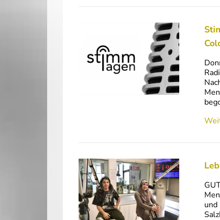
Sti
Col
Donn
Radi
Nach
Mens
beg
Weit
Leb
GUT
Mens
und 
Salz