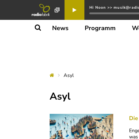
Hi Noon >> musik@radio
News
Programm
W
Asyl
Asyl
Die
Enge
was 