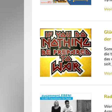
Weit
Glü
der
Sonn
die 
das 
seit
Weit
Rad
Wenn
Arme