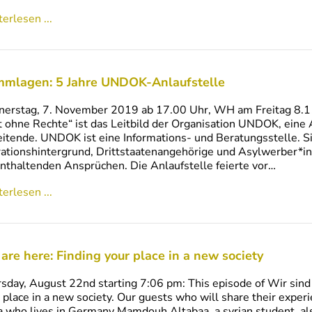
erlesen ...
mmlagen: 5 Jahre UNDOK-Anlaufstelle
erstag, 7. November 2019 ab 17.00 Uhr, WH am Freitag 8.11 
t ohne Rechte“ ist das Leitbild der Organisation UNDOK, eine
itende. UNDOK ist eine Informations- und Beratungsstelle. S
ationshintergrund, Drittstaatenangehörige und Asylwerber*i
nthaltenden Ansprüchen. Die Anlaufstelle feierte vor…
erlesen ...
are here: Finding your place in a new society
sday, August 22nd starting 7:06 pm: This episode of Wir sind d
 place in a new society. Our guests who will share their experie
a who lives in Germany Mamdouh Altabaa, a syrian student, a