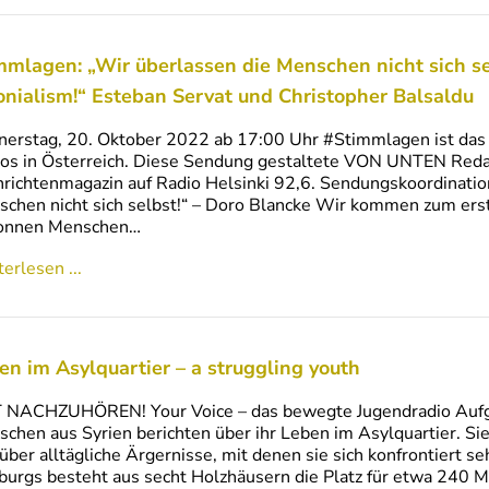
mmlagen: „Wir überlassen die Menschen nicht sich se
onialism!“ Esteban Servat und Christopher Balsaldu
erstag, 20. Oktober 2022 ab 17:00 Uhr #Stimmlagen ist das
os in Österreich. Diese Sendung gestaltete VON UNTEN Redakt
richtenmagazin auf Radio Helsinki 92,6. Sendungskoordinatio
chen nicht sich selbst!“ – Doro Blancke Wir kommen zum ers
onnen Menschen…
erlesen ...
en im Asylquartier – a struggling youth
 NACHZUHÖREN! Your Voice – das bewegte Jugendradio Aufge
chen aus Syrien berichten über ihr Leben im Asylquartier. 
über alltägliche Ärgernisse, mit denen sie sich konfrontiert 
burgs besteht aus secht Holzhäusern die Platz für etwa 240 