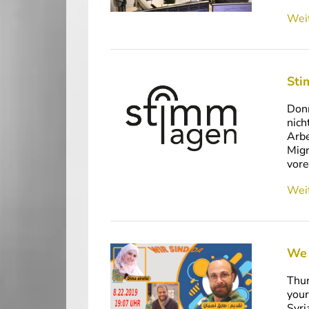
Weit
Sti
Donn
nich
Arbe
Migr
vore
Weit
We 
Thur
your
Syri