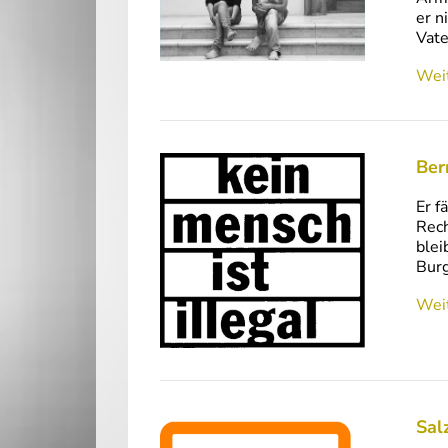
er n
Vate
Weit
Ber
Er f
Rech
blei
Burg
Weit
Sal