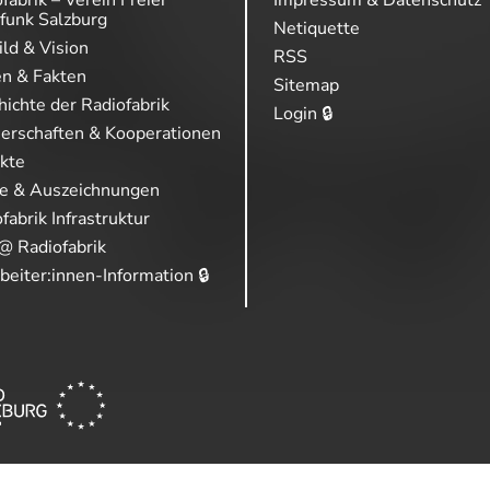
funk Salzburg
Netiquette
ild & Vision
RSS
en & Fakten
Sitemap
ichte der Radiofabrik
Login 🔒
nerschaften & Kooperationen
ekte
se & Auszeichnungen
fabrik Infrastruktur
@ Radiofabrik
beiter:innen-Information 🔒