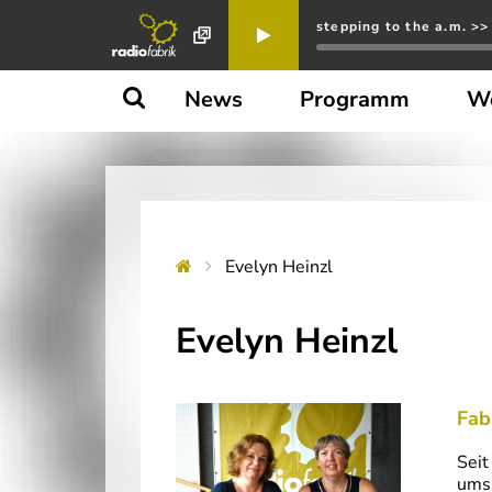
stepping to the a.m. >>
News
Programm
W
Evelyn Heinzl
Evelyn Heinzl
Fab
Seit
ums 