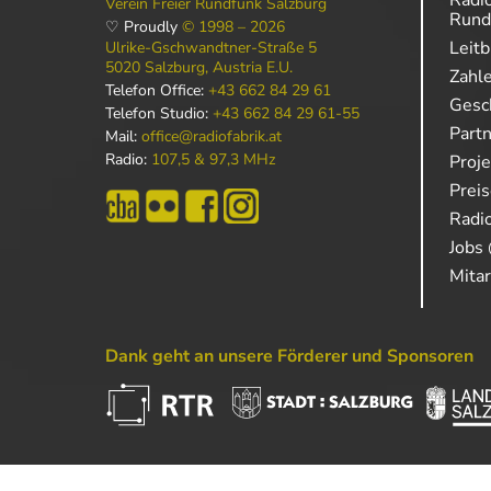
Verein Freier Rundfunk Salzburg
Rund
♡ Proudly
© 1998 – 2026
Leitb
Ulrike-Gschwandtner-Straße 5
5020 Salzburg, Austria E.U.
Zahl
Telefon Office:
+43 662 84 29 61
Gesch
Telefon Studio:
+43 662 84 29 61-55
Part
Mail:
office@radiofabrik.at
Radio:
107,5 & 97,3 MHz
Proj
Prei
Radio
Jobs 
Mitar
Dank geht an unsere Förderer und Sponsoren
Powered by