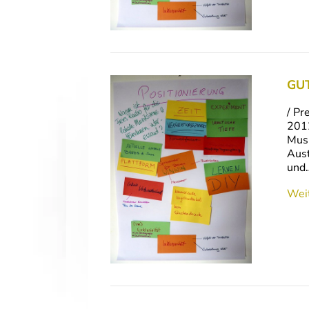
GUT
/ Pr
2012
Musi
Aust
und
Weit