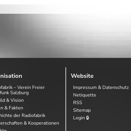
nisation
Website
fabrik – Verein Freier
Impressum & Datenschutz
funk Salzburg
Netiquette
ild & Vision
RSS
en & Fakten
Sitemap
ichte der Radiofabrik
Login 🔒
nerschaften & Kooperationen
ekte