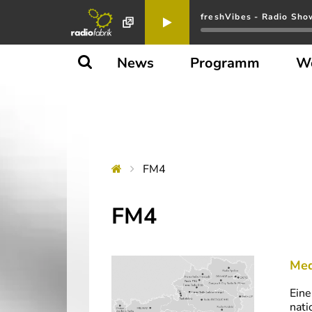
freshVibes - Radio Sho
News
Programm
W
FM4
FM4
Med
Eine
nati