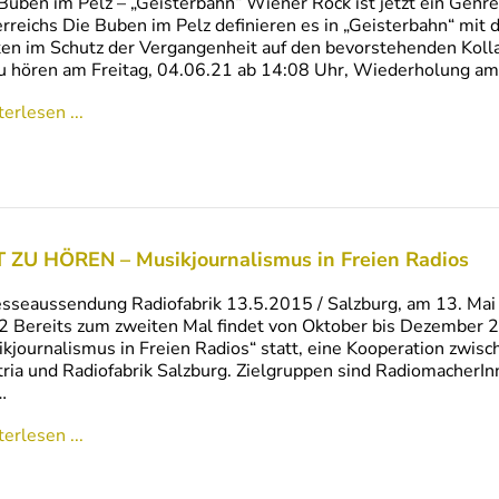
Buben im Pelz – „Geisterbahn“ Wiener Rock ist jetzt ein Gen
rreichs Die Buben im Pelz definieren es in „Geisterbahn“ mit 
ken im Schutz der Vergangenheit auf den bevorstehenden Ko
zu hören am Freitag, 04.06.21 ab 14:08 Uhr, Wiederholung a
erlesen ...
 ZU HÖREN – Musikjournalismus in Freien Radios
esseaussendung Radiofabrik 13.5.2015 / Salzburg, am 13. M
 Bereits zum zweiten Mal findet von Oktober bis Dezember
kjournalismus in Freien Radios“ statt, eine Kooperation zwisc
ria und Radiofabrik Salzburg. Zielgruppen sind RadiomacherInn
…
erlesen ...