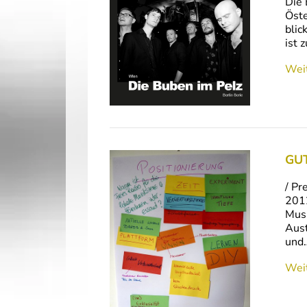
Die 
Öste
blic
ist 
Weit
GUT
/ Pr
2012
Musi
Aust
und
Weit