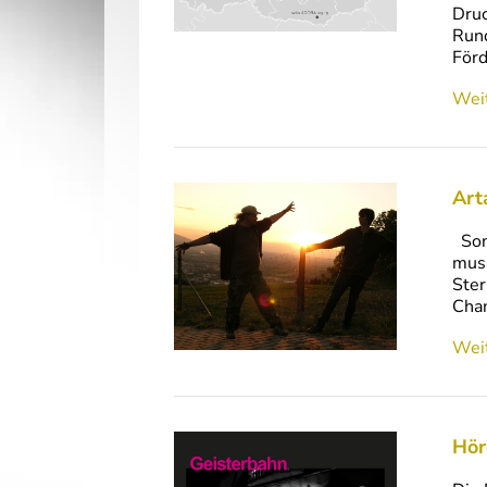
Druc
Rund
För
Weit
Art
Sonn
muss
Ster
Chan
Weit
Hör