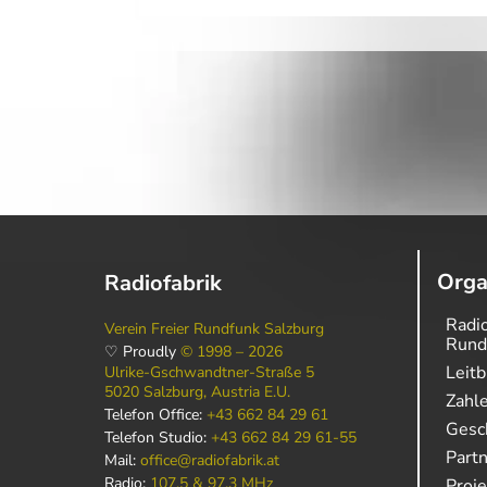
Orga
Radiofabrik
Radio
Verein Freier Rundfunk Salzburg
Rund
♡ Proudly
© 1998 – 2026
Leitb
Ulrike-Gschwandtner-Straße 5
5020 Salzburg, Austria E.U.
Zahl
Telefon Office:
+43 662 84 29 61
Gesch
Telefon Studio:
+43 662 84 29 61-55
Part
Mail:
office@radiofabrik.at
Radio:
107,5 & 97,3 MHz
Proj