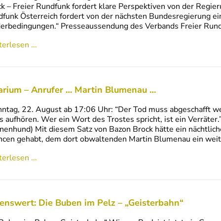
k – Freier Rundfunk fordert klare Perspektiven von der Regie
funk Österreich fordert von der nächsten Bundesregierung ei
derbedingungen.“ Presseaussendung des Verbands Freier Ru
erlesen ...
arium – Anrufer … Martin Blumenau …
tag, 22. August ab 17:06 Uhr: “Der Tod muss abgeschafft w
 aufhören. Wer ein Wort des Trostes spricht, ist ein Verräter
nenhund) Mit diesem Satz von Bazon Brock hätte ein nächtlic
cen gehabt, dem dort obwaltenden Martin Blumenau ein wei
erlesen ...
enswert: Die Buben im Pelz – „Geisterbahn“