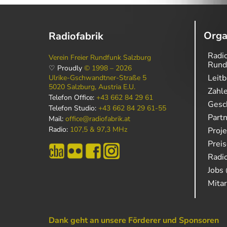
Orga
Radiofabrik
Radio
Verein Freier Rundfunk Salzburg
Rund
♡ Proudly
© 1998 – 2026
Leitb
Ulrike-Gschwandtner-Straße 5
5020 Salzburg, Austria E.U.
Zahl
Telefon Office:
+43 662 84 29 61
Gesch
Telefon Studio:
+43 662 84 29 61-55
Part
Mail:
office@radiofabrik.at
Radio:
107,5 & 97,3 MHz
Proj
Prei
Radio
Jobs 
Mitar
Dank geht an unsere Förderer und Sponsoren