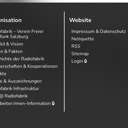
nisation
Website
fabrik – Verein Freier
Impressum & Datenschutz
funk Salzburg
Netiquette
ild & Vision
RSS
en & Fakten
Sitemap
ichte der Radiofabrik
Login 🔒
nerschaften & Kooperationen
ekte
se & Auszeichnungen
fabrik Infrastruktur
@ Radiofabrik
beiter:innen-Information 🔒