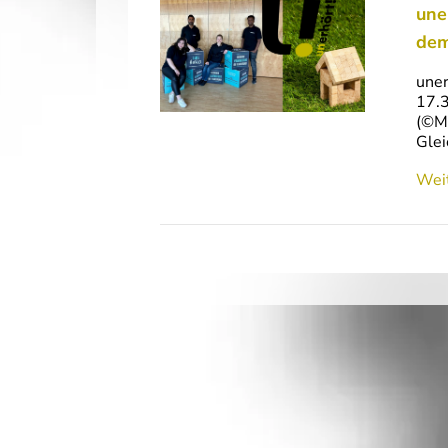
une
dem
uner
17.3
(©Mi
Glei
Weit