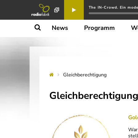
The IN-Crowd. Ein mode
News
Programm
W
Gleichberechtigung
Gleichberechtigun
Gol
Waru
stel