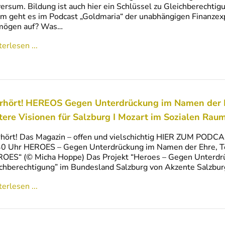
ersum. Bildung ist auch hier ein Schlüssel zu Gleichberechti
m geht es im Podcast „Goldmaria“ der unabhängigen Finanzexp
mögen auf? Was…
erlesen ...
rhört! HEREOS Gegen Unterdrückung im Namen der Ehr
tere Visionen für Salzburg I Mozart im Sozialen Rau
hört! Das Magazin – offen und vielschichtig HIER ZUM POD
0 Uhr HEROES – Gegen Unterdrückung im Namen der Ehre, Te
OES“ (© Micha Hoppe) Das Projekt “Heroes – Gegen Unterdr
chberechtigung” im Bundesland Salzburg von Akzente Salzburg
erlesen ...