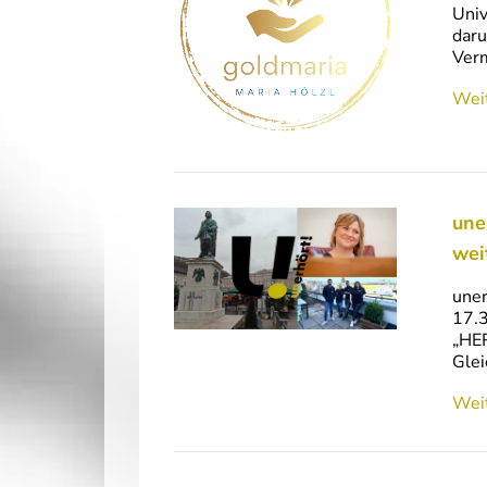
Univ
daru
Ver
Weit
une
wei
uner
17.3
„HER
Glei
Weit