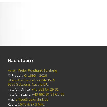
Radiofabrik
Verein Freier Rundfunk Salzburg
♡ Proudly
© 1998 – 2026
Ulrike-Gschwandtner-Straße 5
5020 Salzburg, Austria E.U.
Telefon Office:
+43 662 84 29 61
Telefon Studio:
+43 662 84 29 61-55
Mail:
office@radiofabrik.at
Radio:
107,5 & 97,3 MHz