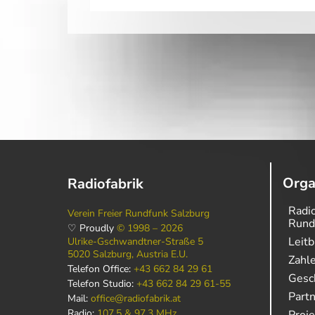
Orga
Radiofabrik
Radio
Verein Freier Rundfunk Salzburg
Rund
♡ Proudly
© 1998 – 2026
Leitb
Ulrike-Gschwandtner-Straße 5
5020 Salzburg, Austria E.U.
Zahl
Telefon Office:
+43 662 84 29 61
Gesch
Telefon Studio:
+43 662 84 29 61-55
Part
Mail:
office@radiofabrik.at
Radio:
107,5 & 97,3 MHz
Proj