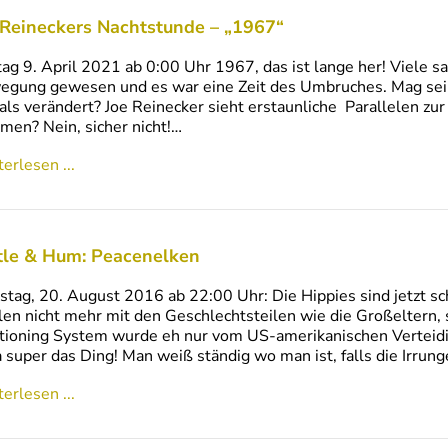
 Reineckers Nachtstunde – „1967“
tag 9. April 2021 ab 0:00 Uhr 1967, das ist lange her! Viele 
gung gewesen und es war eine Zeit des Umbruches. Mag sein,
ls verändert? Joe Reinecker sieht erstaunliche Parallelen zur 
men? Nein, sicher nicht!…
erlesen ...
tle & Hum: Peacenelken
tag, 20. August 2016 ab 22:00 Uhr: Die Hippies sind jetzt sc
len nicht mehr mit den Geschlechtsteilen wie die Großeltern
tioning System wurde eh nur vom US-amerikanischen Verteidi
ja super das Ding! Man weiß ständig wo man ist, falls die Irrun
erlesen ...