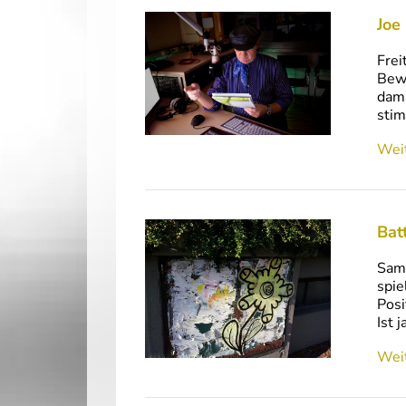
Joe
Frei
Bewe
dama
stim
Weit
Bat
Sams
spie
Posi
Ist 
Weit