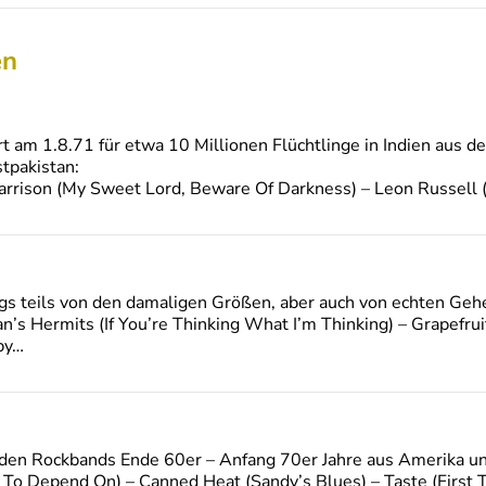
en
t am 1.8.71 für etwa 10 Millionen Flüchtlinge in Indien aus 
tpakistan:
rrison (My Sweet Lord, Beware Of Darkness) – Leon Russell (
gs teils von den damaligen Größen, aber auch von echten Geh
’s Hermits (If You’re Thinking What I’m Thinking) – Grapefrui
by…
en Rockbands Ende 60er – Anfang 70er Jahre aus Amerika un
 To Depend On) – Canned Heat (Sandy’s Blues) – Taste (First 