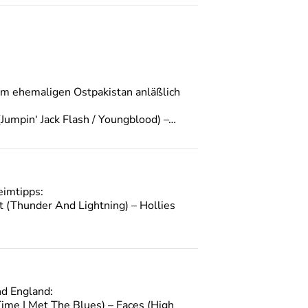
dem ehemaligen Ostpakistan anläßlich
Jumpin‘ Jack Flash / Youngblood) –…
eimtipps:
t (Thunder And Lightning) – Hollies
d England:
Time I Met The Blues) – Faces (High