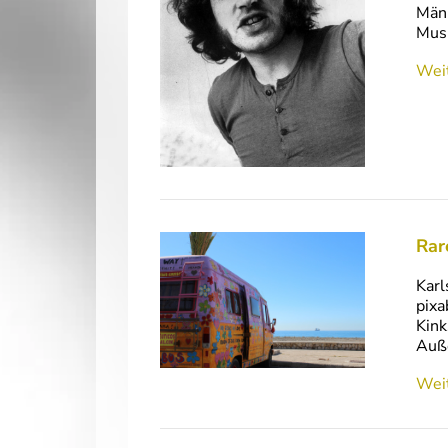
Männ
Musi
Weit
Rar
Karl
pixa
Kink
Auße
Weit