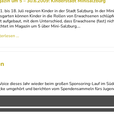
azin um 5 – 30.6.2009: Kinderstadt Minisalzburg
1. bis 18. Juli regieren Kinder in der Stadt Salzburg. In der Min
sgarten können Kinder in die Rollen von Erwachsenen schlüpfen
t aufgebaut, mit dem Unterschied, dass Erwachsene (fast) nich
chtet im Magazin um 5 über Mini-Salzburg.…
erlesen ...
en
Voice dieses Jahr wieder beim großen Sponsoring-Lauf im Süde
ecke umgehört und berichten vom Spendensammeln fürs Jugend