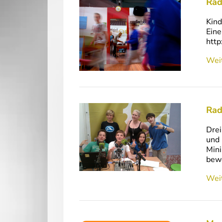
Rad
Kind
Eine
http
Weit
Rad
Drei
und 
Mini
bewe
Weit