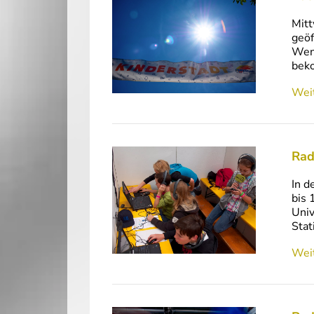
Mitt
geöf
Wenn
bek
Weit
Rad
In d
bis 
Univ
Stat
Weit