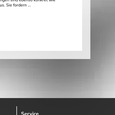
rungen sind ebenso konkret wie
. Sie fordern ...
Service