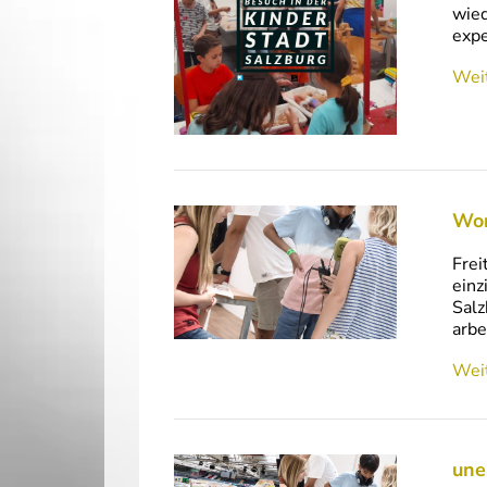
wied
expe
Weit
Wor
Frei
einz
Salz
arbe
Weit
une