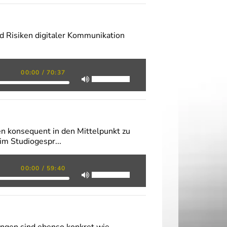
 Risiken digitaler Kommunikation
00:00
/
70:37
n konsequent in den Mittelpunkt zu
im Studiogespr...
00:00
/
59:40