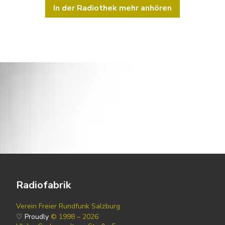
In der Radiothek mehr anhören
Radiofabrik
Verein Freier Rundfunk Salzburg
♡ Proudly
© 1998 – 2026