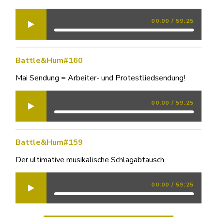
00:00
/
59:25
Battle&Hum#160
Mai Sendung = Arbeiter- und Protestliedsendung!
00:00
/
59:25
Battle&Hum#159
Der ultimative musikalische Schlagabtausch
00:00
/
59:25