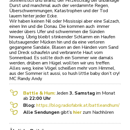
Sonnenstich und Brand, der Hitzeschlag der unbändige
Durst und manchmal auch der verdammte Regen,
Überschwemmungen, Katastrophen und der Tod
lauern hinter jeder Ecke.
Wir haben keinen Nil oder Mississipi aber eine Salzach,
einen Inn und die Donau. Die kommen auch
immer
wieder übers Ufer und schwemmen die Sünden
hinweg. Übrig bleibt stinkender Schlamm ein Haufen
blutsaugender Mücken hin und da eine verloren
gegangene Sandale, Blasen an den Händen vom Sand
und Dreck schaufeln und verbrannte Haut vom
Sonnenbad. Es sollte doch ein Sommer wie damals
werden, drüben am Hügel wollten wir uns treffen.
Alles weg, keine Vögel scheißen mehr vom Himmel,
aus der Sommer ist aussi, so hush little baby don’t cry!
MC Randy Andy
Battle & Hum:
Jeden
3. Samstag
im Monat
ab
22:00 Uhr
Blog:
https://blog.radiofabrik.at/battleandhum/
Alle Sendungen
gibt’s
hier
zum Nachhören