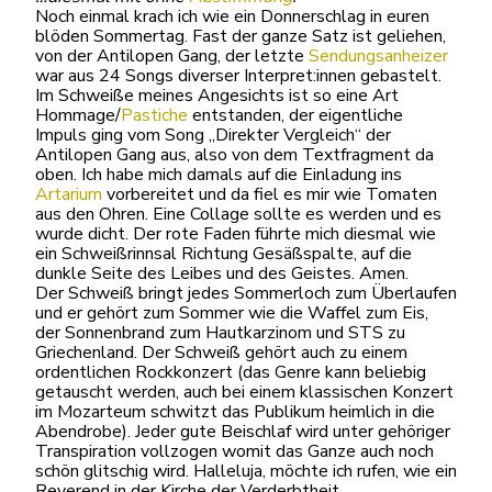
Noch einmal krach ich wie ein Donnerschlag in euren
blöden Sommertag. Fast der ganze Satz ist geliehen,
von der Antilopen Gang, der letzte
Sendungsanheizer
war aus 24 Songs diverser Interpret:innen gebastelt.
Im Schweiße meines Angesichts ist so eine Art
Hommage/
Pastiche
entstanden, der eigentliche
Impuls ging vom Song „Direkter Vergleich“ der
Antilopen Gang aus, also von dem Textfragment da
oben. Ich habe mich damals auf die Einladung ins
Artarium
vorbereitet und da fiel es mir wie Tomaten
aus den Ohren. Eine Collage sollte es werden und es
wurde dicht. Der rote Faden führte mich diesmal wie
ein Schweißrinnsal Richtung Gesäßspalte, auf die
dunkle Seite des Leibes und des Geistes. Amen.
Der Schweiß bringt jedes Sommerloch zum Überlaufen
und er gehört zum Sommer wie die Waffel zum Eis,
der Sonnenbrand zum Hautkarzinom und STS zu
Griechenland. Der Schweiß gehört auch zu einem
ordentlichen Rockkonzert (das Genre kann beliebig
getauscht werden, auch bei einem klassischen Konzert
im Mozarteum schwitzt das Publikum heimlich in die
Abendrobe). Jeder gute Beischlaf wird unter gehöriger
Transpiration vollzogen womit das Ganze auch noch
schön glitschig wird. Halleluja, möchte ich rufen, wie ein
Reverend in der Kirche der Verderbtheit.