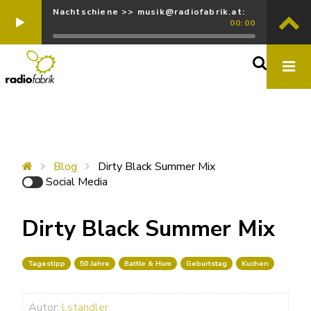
Nachtschiene >> musik@radiofabrik.at:
00:00
Blog
Dirty Black Summer Mix
Social Media
Dirty Black Summer Mix
Tagestipp
50 Jahre
Battle & Hum
Geburtstag
Kuchen
Autor:
l.standler