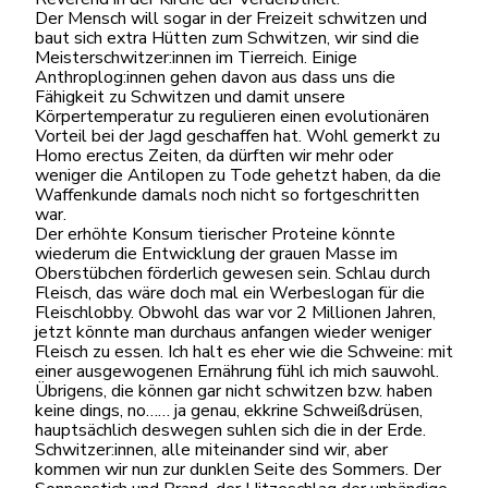
Der Mensch will sogar in der Freizeit schwitzen und
baut sich extra Hütten zum Schwitzen, wir sind die
Meisterschwitzer:innen im Tierreich. Einige
Anthroplog:innen gehen davon aus dass uns die
Fähigkeit zu Schwitzen und damit unsere
Körpertemperatur zu regulieren einen evolutionären
Vorteil bei der Jagd geschaffen hat. Wohl gemerkt zu
Homo erectus Zeiten, da dürften wir mehr oder
weniger die Antilopen zu Tode gehetzt haben, da die
Waffenkunde damals noch nicht so fortgeschritten
war.
Der erhöhte Konsum tierischer Proteine könnte
wiederum die Entwicklung der grauen Masse im
Oberstübchen förderlich gewesen sein. Schlau durch
Fleisch, das wäre doch mal ein Werbeslogan für die
Fleischlobby. Obwohl das war vor 2 Millionen Jahren,
jetzt könnte man durchaus anfangen wieder weniger
Fleisch zu essen. Ich halt es eher wie die Schweine: mit
einer ausgewogenen Ernährung fühl ich mich sauwohl.
Übrigens, die können gar nicht schwitzen bzw. haben
keine dings, no…… ja genau, ekkrine Schweißdrüsen,
hauptsächlich deswegen suhlen sich die in der Erde.
Schwitzer:innen, alle miteinander sind wir, aber
kommen wir nun zur dunklen Seite des Sommers. Der