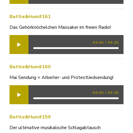
Battle&Hum#161
Das Gehörknöchelchen Massaker im freien Radio!
00:00
/
59:25
Battle&Hum#160
Mai Sendung = Arbeiter- und Protestliedsendung!
00:00
/
59:25
Battle&Hum#159
Der ultimative musikalische Schlagabtausch